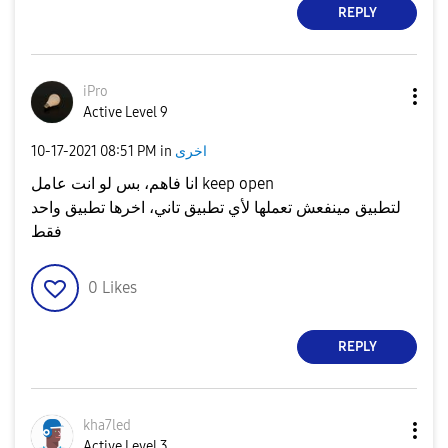
REPLY
iPro
Active Level 9
اخرى
in
08:51 PM
‎10-17-2021
انا فاهم، بس لو انت عامل keep open
لتطبيق مينفعش تعملها لأي تطبيق تاني، اخرها تطبيق واحد
فقط
0
Likes
REPLY
kha7led
Active Level 3