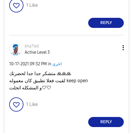
1
Like
REPLY
kha7led
Active Level 3
اخرى
in
09:32 PM
‎10-17-2021
🙏
🙏
🙏
متشكر جدا جدا لحضرتك
لقيت فعلا تطبيق كان معموله keep open
و المشكله اتحلت🤍🤍
1
Like
REPLY