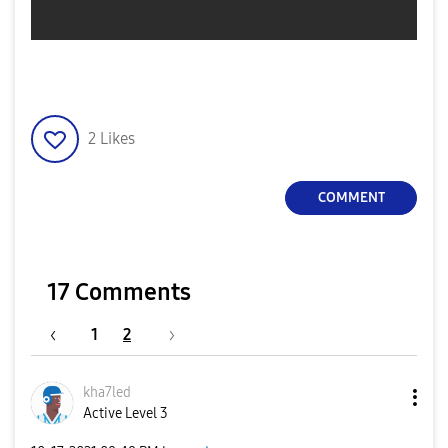
2
Likes
COMMENT
17 Comments
1
2
kha7led
Active Level 3