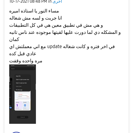
اخرى
in
08:48 PM
‎10-17-2021
مساء النور يا استاذه اميره
انا جربت و لسه مش شغاله
و هي مش في تطبيق معين هي في كل التطبيقات
و المشكله دي لما دورت عليها لقيتها موجوده عند ناس تانيه
كمان
مع اني معملتش اي update في اخر فتره و كانت شغاله
عادي قبل كده
مره واحده وقفت