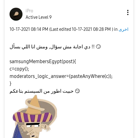
iPro
Active Level 9
‎10-17-2021
08:14 PM
(Last edited
‎10-17-2021
08:28 PM
) in
اخرى
دي اجابة مش سؤال, ومش انا اللي بسأل !!
🙄
samsungMembersEgypt(post){
c=copy();
moderators_logic_answer=(pasteAnyWhere(c));
}
حبيت اطور من السيستم بتاعكم
😏