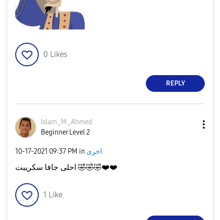
0
Likes
REPLY
Islam_M_Ahmed
Beginner Level 2
‎10-17-2021
09:37 PM
in
اخرى
احلى جافا سكريبت
🤣
🤣
🤣
❤️
❤️
1
Like