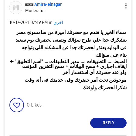
Amira-elnagar
Moderator
‎10-17-2021
07:49 PM
in
اخرى
مساء الخير يا فندم مع حضرتك اميرة من سامسونج مصر
بنشكرك جدا علي طرح سؤالك ونتمنى لحضرتك يوم سعيد
فى البدايه بعتذر لحضرتك جدا عن المشكله اللى بتواجه
بناء على سؤالك
" ←
"
الضبط ← التطبيقات ← مدير التطبيقات←
اسم التطبيق
+
+
ايقاف اجباري
مسح البيانات
مسح التخزين المؤقت
ولو عند حضرتك أى استفسار أخر
موجودين تحت أمر حضرتك وفى خدمتك فى أى وقت
شكرا لحضرتك ولوقتك
0
Likes
REPLY