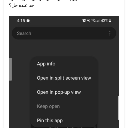
حد عنده حل؟