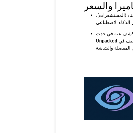
اميرا والسعر
عتاد (المستشعرات)،
فيف في
Unpacked