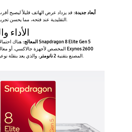
أبعاد جديدة:
قد يزداد عرض الهاتف قليلاً ليصبح أقر
التقليدية عند فتحه، مما يحسن تجربة الكتابة والمشاهدة.
​الأداء و
Snapdragon 8 Elite Gen 5
هناك احتمالان قويان؛ إما معالج
المعالج:
Exynos 2600
المخصص لأجهزة جالاكسي، أو معالج سامسونج الخاص
، والذي يعد بنقلة نوعية في كفاءة الطاقة.
المصنع بتقنية
2 نانومتر