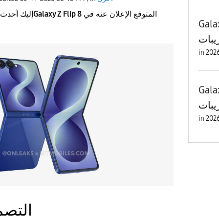
المتوقع الإعلان عنه في
Galaxy Z Flip 8
إليك أحدث 
 الجديد
يبات
in
 الجديد
يبات
in
​التص