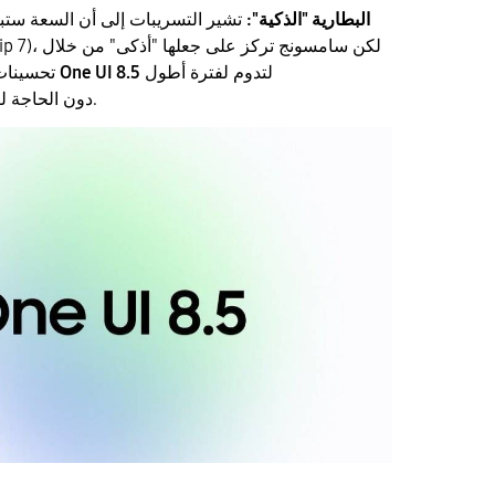
البطارية "الذكية":
تشير التسريبات إلى أن السعة ستب
لتدوم لفترة أطول
One UI 8.5
تحسينات برمجية في واجهة
دون الحاجة لزيادة الحجم والوزن.