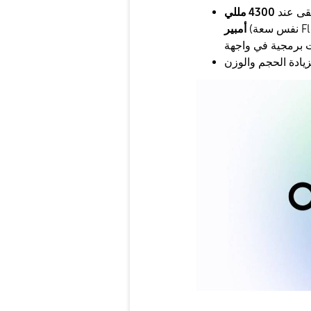
قى عند
4300 مللي
(نفس سعة Flip 7)، لكن سامسونج تركز على جعلها "أذكى" من خلال
أمبير