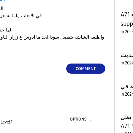
ال
A71 4
في الالعاب ولما بشغل 
supp
لما حد بيتصل والفون في الجيب
in
واطلعه الشاشه بتفضل سودا لحد ما ادوس ع زرار الباو
in
COMMENT
in
يظل Galaxy A02s وGalaxy
OPTIONS
Level 1