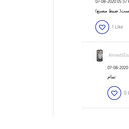
‎07-08-2020
05:37
وست( ضبط مصنع
1
Like
AhmedSEl
‎07-08-2020
تمام
0