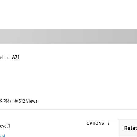
اخ
A71
19 PM)
312
Views
OPTIONS
evel 1
Rela
اخر