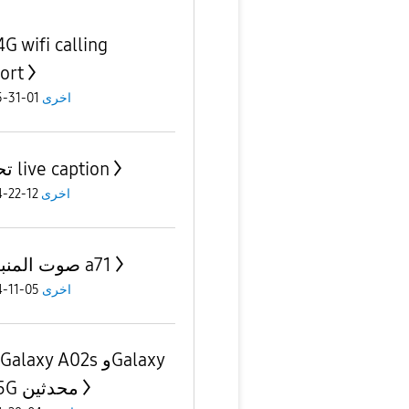
G wifi calling
ort
01-31-2025
اخرى
تحديث live caption
12-22-2024
اخرى
صوت المنبه في a71
05-11-2024
اخرى
A71 5G محدثين