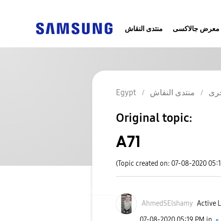
معرض جالاكسى
منتدى النقاش
Egypt
منتدى النقاش
رى
Original topic:
A71
(Topic created on: 07-08-2020 05:
AhmedSElshamy
Active L
‎07-08-2020
05:19 PM
in
ى