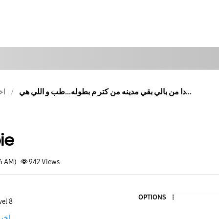
دا من بالي بقي مدينه من كتر م بطوله...طب و اللي هي...
اخ
ie
06 AM)
942
Views
OPTIONS
vel 8
اخر