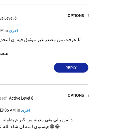
OPTIONS
ve Level 6
اخرى
in
AM
انا عرفت من مصدر غير موثوق فيه ان التحد
.هنعم
REPLY
OPTIONS
ssef
Active Level 8
اخرى
in
12:06 AM
دا من بالي بقي مدينه من كتر م بطوله..
😂
😂
هيستوي امته ان شاء الله ع