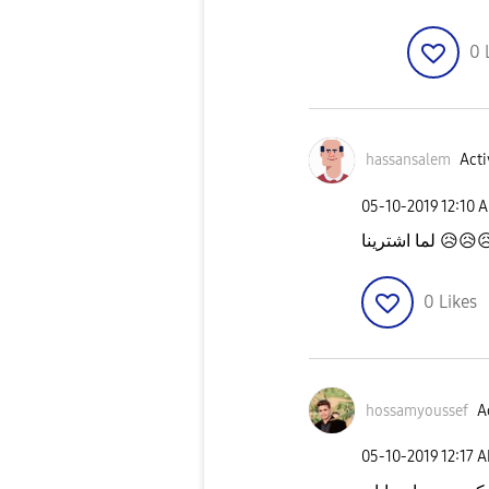
0
hassansalem
Acti
‎05-10-2019
12:10 
😥
😥

0
Likes
hossamyoussef
A
‎05-10-2019
12:17 