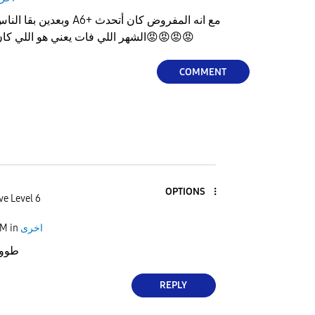
وبعدين بقا الناس كلها نزلها
😡
😡
😡
😡
الشهر اللي فات يعني هو اللي كا
COMMENT
OPTIONS
ve Level 6
اخرى
in
AM
طوووو
REPLY