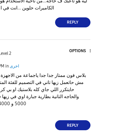
ليه هو تاعبك ف حاجه...من ناحية الاستخدام هو 
الكاميرات حلوين ...انت في 
REPLY
OPTIONS
evel 2
اخرى
in
 PM
مش حاتعمل زيها تاني في التصميم للفئة ا
حايتكرر اللي جاي كله بلاستيك او بي كر
والحاجه التانية بطارية جبارة اوي في زيها
5000 و 4000 بنفس الاداء والله
REPLY