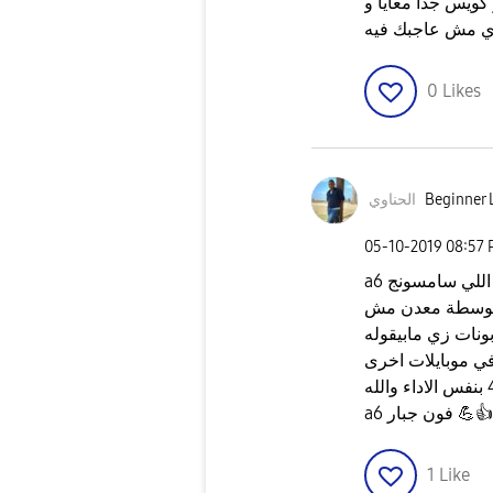
كويس جدا معايا و
اي مش عاجبك فيه
0
Likes
Beginner L
الحناوي
‎05-10-2019
08:57
a6 بلاس فون ممتاز جدا جدا ياجماعة من الاجهزة اللي سامسونج
لمتوسطة معدن مش
بونات زي مابيقوله
 في موبايلات اخرى
👍
💪
a6 فون جبار
1
Like