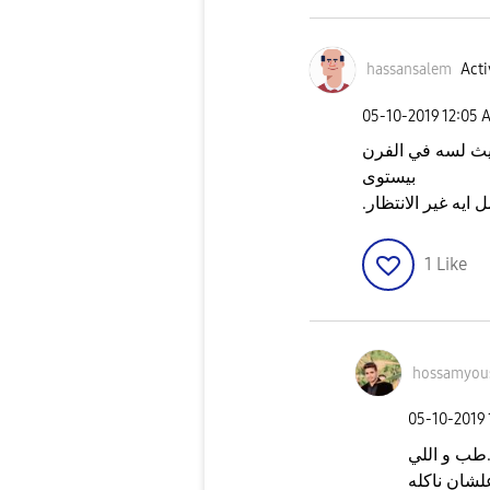
hassansalem
Acti
‎05-10-2019
12:05 
يث لسه في الفرن
بيستوى
ل ايه غير الانتظار
1
Like
hossamyou
‎05-10-2019
.طب و اللي
لشان ناكله