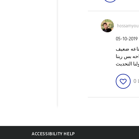
hossamyou
‎05-10-2019
بتاعه ضعيف
حه بس ربنا
لنا التحديث
0
ACCESSIBILITY HELP