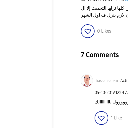
 التحديث إلا ال A6+ مع انه المفروض كان أتحدث
ن لازم ينزل ف اول الشهر
0
Likes
7 Comments
hassansalem
Acti
‎05-10-2019
12:01 
ووول بااااااااالك
1
Like