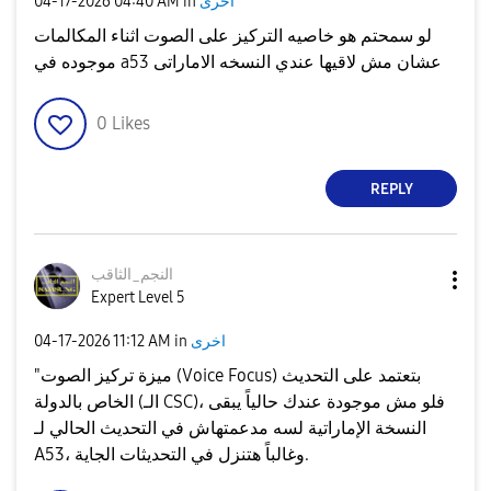
اخرى
in
04:40 AM
‎04-17-2026
لو سمحتم هو خاصيه التركيز على الصوت اثناء المكالمات
موجوده في a53 عشان مش لاقيها عندي النسخه الاماراتى
0
Likes
REPLY
النجم_الثاقب
Expert Level 5
اخرى
in
11:12 AM
‎04-17-2026
"ميزة تركيز الصوت (Voice Focus) بتعتمد على التحديث
الخاص بالدولة (الـ CSC)، فلو مش موجودة عندك حالياً يبقى
النسخة الإماراتية لسه مدعمتهاش في التحديث الحالي لـ
A53، وغالباً هتنزل في التحديثات الجاية.