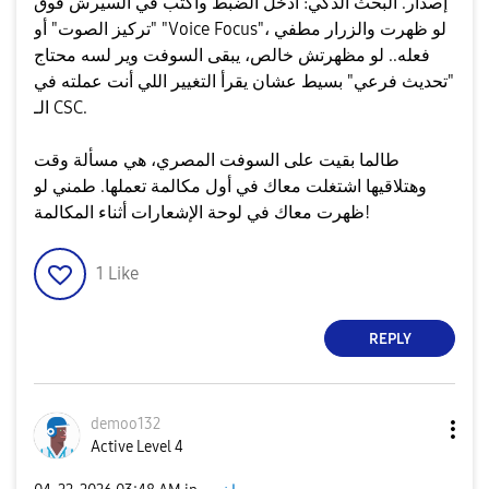
إصدار. ​البحث الذكي: ادخل الضبط واكتب في السيرش فوق
"تركيز الصوت" أو "Voice Focus"، لو ظهرت والزرار مطفي
فعله.. لو مظهرتش خالص، يبقى السوفت وير لسه محتاج
"تحديث فرعي" بسيط عشان يقرأ التغيير اللي أنت عملته في
الـ CSC.
​طالما بقيت على السوفت المصري، هي مسألة وقت
وهتلاقيها اشتغلت معاك في أول مكالمة تعملها. طمني لو
ظهرت معاك في لوحة الإشعارات أثناء المكالمة!
1
Like
REPLY
demoo132
Active Level 4