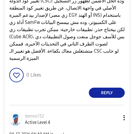
​تغيير كود الدولة (CSC): وده الحل الأضمن لظهور زر التسجيل
الأصلي في واجهة الاتصال، عن طريق تغيير كود المنطقة
لإصدار بيدعم الميزة (زي مصر EGY أو الهند INS) باستخدام
أداة زي SamFw على الكمبيوتر، وده مش بيمسح البيانات
لكن بيحتاج حذر. ​تطبيقات خارجية: ممكن تجرب تطبيقات زي
(Cube ACR)، بس للأسف جوجل منعت وصول التطبيقات دي
لصوت الطرف التاني في التحديثات الأخيرة، فممكن
متشتغلش معاك بكفاءة. الأفضل هو تغيير الـ CSC لو حابب
الميزة الرسمية
0
Likes
REPLY
demoo132
Active Level 4