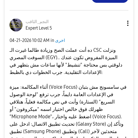
النجم_الثاقب
Expert Level 5
اخرى
in
10:02 AM
‎04-21-2026
ده أنت عملت الصح وزيادة طالما غيرت الـ CSC ونزلت
السوفت المصري (EGY).. الميزة المفروض تكون عندك
دلوقتي بس محتاجة "تنشيط" لأنها ساعات مش بتظهر في
الإعدادات التقليدية. جرب الخطوات دي بالظبط:
​أثناء المكالمة: ميزة (Voice Focus) في سامسونج مش بتبان
في الإعدادات العامة دايماً، جرب ترفع "لوحة الوصول
السريع" (الستارة) وأنت في نص مكالمة فعلياً، هتلاقي
ظهرلك فوق خالص اختيار اسمه "ميكروفون" أو
"Microphone Mode"، اضغط عليه واختار (Voice Focus). ​
تحديث تطبيق الاتصال: ادخل على (Galaxy Store) وتأكد إن
تطبيق (Samsung Phone) وتطبيق (Call) متحدثين لآخر