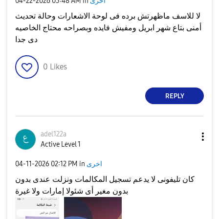
اخرى
in
03:48 AM
‎04-22-2026
لا للاسف ماظهرتش برده فى لوحة الاشعارات وحالة تحديث
أمنى بتاع شهر ابريل ومفيش فايده وبصراحه محتاج الخاصيه
دى جدا
0
Likes
REPLY
adel122a
Active Level 1
اخرى
in
02:12 PM
‎04-11-2026
كان تليفونى لا يدعم تسجيل المكالمات ونزلت عندى بدون
بدون مغير أى شئولا إمارات ولا غيرة