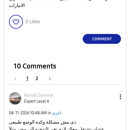
الامارات
0
Likes
COMMENT
10 Comments
1
2
RamyELGammal
Expert Level 4
اخرى
in
10:48 AM
‎04-11-2026
دى مش مشكلة وكده الوضع طبيعى
عشان تشتغل معاك لازم تغير التوجيه الى مصر مثلآ