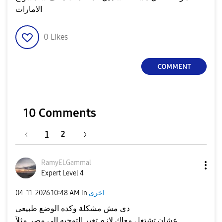
الامارات
0
Likes
COMMENT
10 Comments
1
2
RamyELGammal
Expert Level 4
اخرى
in
10:48 AM
‎04-11-2026
دى مش مشكلة وكده الوضع طبيعى
عشان تشتغل معاك لازم تغير التوجيه الى مصر مثلآ