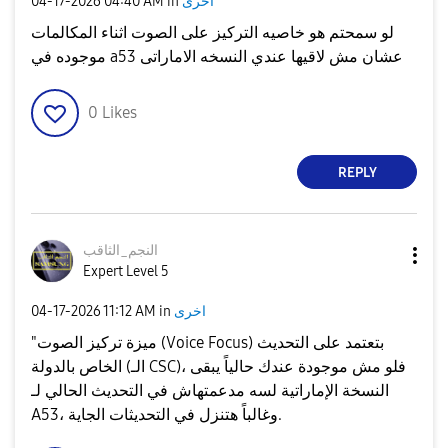
اخرى
in
04:40 AM
‎04-17-2026
لو سمحتم هو خاصيه التركيز على الصوت اثناء المكالمات
موجوده في a53 عشان مش لاقيها عندي النسخه الاماراتى
0
Likes
REPLY
النجم_الثاقب
Expert Level 5
اخرى
in
11:12 AM
‎04-17-2026
"ميزة تركيز الصوت (Voice Focus) بتعتمد على التحديث
الخاص بالدولة (الـ CSC)، فلو مش موجودة عندك حالياً يبقى
النسخة الإماراتية لسه مدعمتهاش في التحديث الحالي لـ
A53، وغالباً هتنزل في التحديثات الجاية.