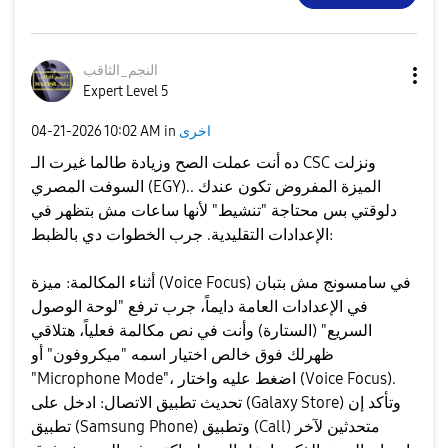
النجم_الثاقب
Expert Level 5
اخرى
in
10:02 AM
‎04-21-2026
ده أنت عملت الصح وزيادة طالما غيرت الـ CSC ونزلت
السوفت المصري (EGY).. الميزة المفروض تكون عندك
دلوقتي بس محتاجة "تنشيط" لأنها ساعات مش بتظهر في
الإعدادات التقليدية. جرب الخطوات دي بالظبط:
​أثناء المكالمة: ميزة (Voice Focus) في سامسونج مش بتبان
في الإعدادات العامة دايماً، جرب ترفع "لوحة الوصول
السريع" (الستارة) وأنت في نص مكالمة فعلياً، هتلاقي
ظهرلك فوق خالص اختيار اسمه "ميكروفون" أو
"Microphone Mode"، اضغط عليه واختار (Voice Focus). ​
تحديث تطبيق الاتصال: ادخل على (Galaxy Store) وتأكد إن
تطبيق (Samsung Phone) وتطبيق (Call) متحدثين لآخر