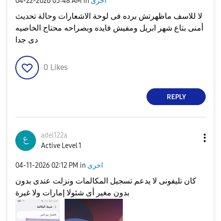
اخرى
in
03:48 AM
‎04-22-2026
لا للاسف ماظهرتش برده فى لوحة الاشعارات وحالة تحديث
أمنى بتاع شهر ابريل ومفيش فايده وبصراحه محتاج الخاصيه
دى جدا
0
Likes
REPLY
adel122a
Active Level 1
اخرى
in
02:12 PM
‎04-11-2026
كان تليفونى لا يدعم تسجيل المكالمات ونزلت عندى بدون
بدون مغير أى شئولا إمارات ولا غيرة