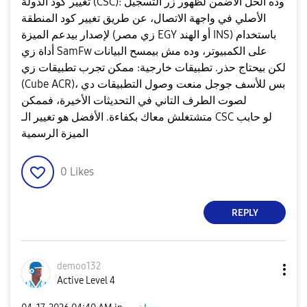
​تغيير كود الدولة (CSC): وده الحل الأضمن لظهور زر التسجيل
الأصلي في واجهة الاتصال، عن طريق تغيير كود المنطقة
لإصدار بيدعم الميزة (زي مصر EGY أو الهند INS) باستخدام
أداة زي SamFw على الكمبيوتر، وده مش بيمسح البيانات
لكن بيحتاج حذر. ​تطبيقات خارجية: ممكن تجرب تطبيقات زي
(Cube ACR)، بس للأسف جوجل منعت وصول التطبيقات دي
لصوت الطرف التاني في التحديثات الأخيرة، فممكن
متشتغلش معاك بكفاءة. الأفضل هو تغيير الـ CSC لو حابب
الميزة الرسمية
0
Likes
REPLY
demoo132
Active Level 4