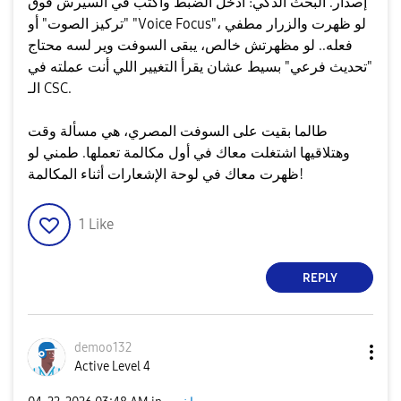
إصدار. ​البحث الذكي: ادخل الضبط واكتب في السيرش فوق
"تركيز الصوت" أو "Voice Focus"، لو ظهرت والزرار مطفي
فعله.. لو مظهرتش خالص، يبقى السوفت وير لسه محتاج
"تحديث فرعي" بسيط عشان يقرأ التغيير اللي أنت عملته في
الـ CSC.
​طالما بقيت على السوفت المصري، هي مسألة وقت
وهتلاقيها اشتغلت معاك في أول مكالمة تعملها. طمني لو
ظهرت معاك في لوحة الإشعارات أثناء المكالمة!
1
Like
REPLY
demoo132
Active Level 4