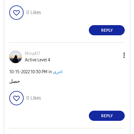
0
Likes
REPLY
MinaA17
Active Level 4
‎10-15-2022
10:30 PM
in
اخرى
حصل
0
Likes
REPLY