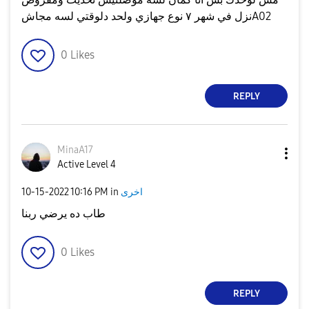
نزل في شهر ٧ نوع جهازي ولحد دلوقتي لسه مجاشA02
0
Likes
REPLY
MinaA17
Active Level 4
‎10-15-2022
10:16 PM
in
اخرى
طاب ده يرضي ربنا
0
Likes
REPLY