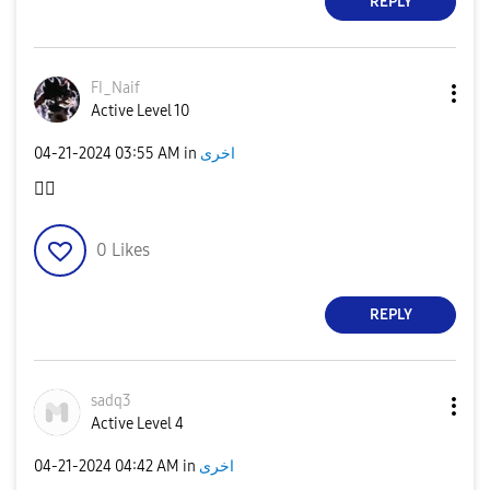
REPLY
FI_Naif
Active Level 10
اخرى
in
03:55 AM
‎04-21-2024
👍🏼
0
Likes
REPLY
sadq3
Active Level 4
اخرى
in
04:42 AM
‎04-21-2024