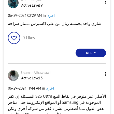
Abdullah_445
Active Level 9
اخرى
in
02:29 AM
‎06-29-2024
شاري واحد بخمسه ريال من علي اكسبرس ممتاز صراحة
0
Likes
REPLY
UsamahAlhawsawi
Active Level 3
اخرى
in
11:44 AM
‎06-29-2024
المشكلة إن كفر S23 Ultra الأصلي غير متوفر في نقاط البيع
أو المواقع الإلكترونية حتى متاجر Samsung الموجودة في
بعض الدول مما أضطرني لشراء كفر من شركة أخرى ولكن