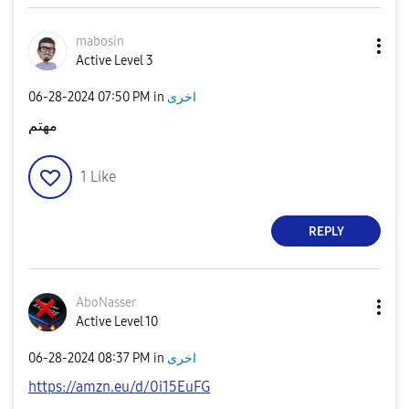
mabosin
Active Level 3
اخرى
in
07:50 PM
‎06-28-2024
مهتم
1
Like
REPLY
AboNasser
Active Level 10
اخرى
in
08:37 PM
‎06-28-2024
https://amzn.eu/d/0i15EuFG