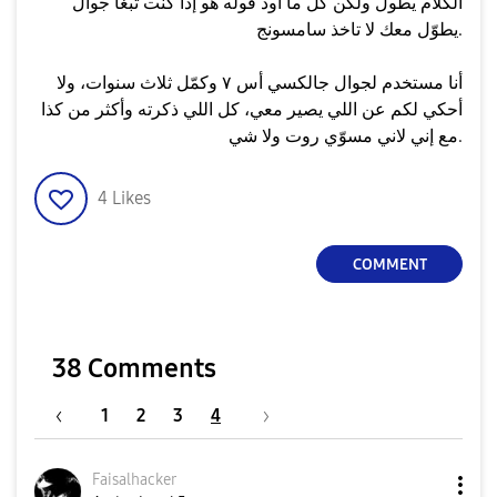
الكلام يطول ولكن كل ما أود قوله هو إذا كنت تبغا جوال
يطوّل معك لا تاخذ سامسونج.
أنا مستخدم لجوال جالكسي أس ٧ وكمّل ثلاث سنوات، ولا
أحكي لكم عن اللي يصير معي، كل اللي ذكرته وأكثر من كذا
مع إني لاني مسوّي روت ولا شي.
4
Likes
COMMENT
38 Comments
1
2
3
4
Faisalhacker