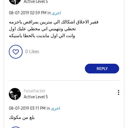
Active Level 5
اخرى
in
02:59 PM
‎08-07-2019
فقير الاخلاق اشكالك الي متربين بمراقص ياجزمه
تخطي وتتهمني اني مخطي عليك اول
وانت الي اول مابديت بالخطا يامنيكه
0
Likes
REPLY
Faisalhacker
Active Level 5
اخرى
in
03:11 PM
‎08-07-2019
بلغ من مكوتك