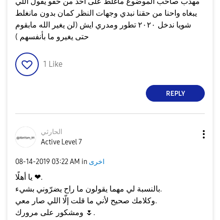
مهذب صاحب الموضوع ماغلط على احد من حقو يقول اللي
يبغاه واحنا من حقنا نبدي وجهات النظر كمان بدون مانغلط
شويا ندخل ٢٠٢٠ تطور ومدري ايش (لن يغير الله مابقوم
حتى يغيرو ما بأنفسهم )
1
Like
REPLY
الحارثي
Active Level 7
اخرى
in
03:22 AM
‎08-14-2019
يا أهلًا ❤.
بالنسبة لي مهما يقولون ما راح يضرّوني بشيء.
وكلامك صحيح لأني ما قلت إلّا اللي صار معي.
.
🌷
ومشكور على مرورك