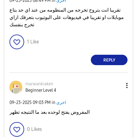
اخرى
in
08:49 PM
‎09-23-2025
تقريبا انت بتروح تخرجه من المنظومه من عند اي حد بتاع
موبايلات او تقريبا في فيديوهات على اليوتيوب بتعرفك ازاي
تخرج بنفسك
1
Like
REPLY
marwankraken
Beginner Level 4
اخرى
in
09:03 PM
‎09-23-2025
المفروض يفتح لوحده بعد ما النتيجه تظهر
0
Likes