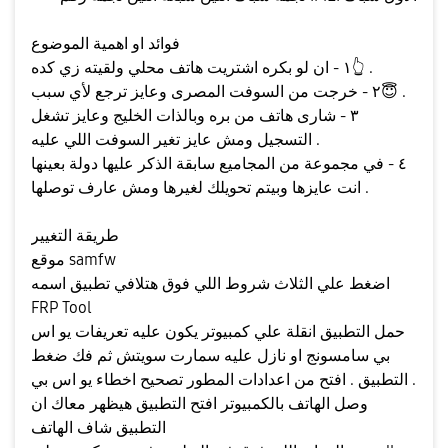
فوائد او اهمية الموضوع
.
👆
١ - ان لو بكره اشتريت هاتف محلي ولقيته زي كده
.
😇
٢ - خرجت من السوفت المصرى وعايز ترجع لأي سبب
٣ - شارى هاتف من بره وبالذات الخليج وعايز تشغل
التسجيل ومش عايز تغير السوفت اللي عليه .
٤ - في مجموعة من المجاميع سابقة الذكر عليها دولة بعينها
انت عايزها وبيتم تحويلك لغيرها ومش عارف توصلها .
طريقة التغيير
موقع samfw
اضغط علي الثلاث شروط اللي فوق هتلافي تطبيق اسمه
FRP Tool
حمل التطبيق انقلة علي كمبيوتر يكون عليه تعريفات يو اس
بي سامسونج او نازل عليه سمارت سويتش ثم فك ضغط
التطبيق . افتح من اعدادات المطور تصحيح اخطاء يو اس بي .
وصل الهاتف بالكمبيوتر افتح التطبيق هيظهر معاك ان
التطبيق شاف الهاتف