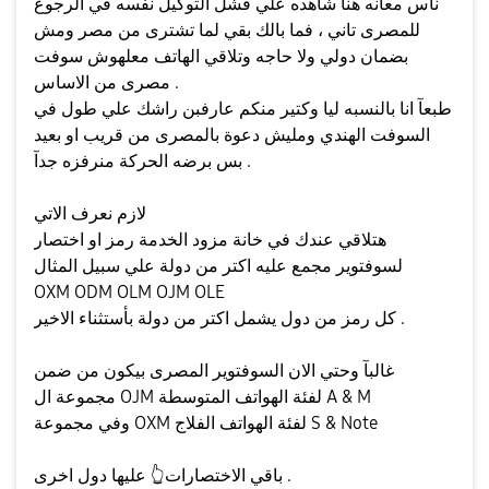
ناس معانه هنا شاهده علي فشل التوكيل نفسه في الرجوع
للمصرى تاني ، فما بالك بقي لما تشترى من مصر ومش
بضمان دولي ولا حاجه وتلاقي الهاتف معلهوش سوفت
مصرى من الاساس .
طبعآ انا بالنسبه ليا وكتير منكم عارفبن راشك علي طول في
السوفت الهندي ومليش دعوة بالمصرى من قريب او بعيد
بس برضه الحركة منرفزه جدآ .
لازم نعرف الاتي
هتلاقي عندك في خانة مزود الخدمة رمز او اختصار
لسوفتوير مجمع عليه اكتر من دولة علي سبيل المثال
OXM ODM OLM OJM OLE
كل رمز من دول يشمل اكتر من دولة بأستثناء الاخير .
غالبآ وحتي الان السوفتوير المصرى بيكون من ضمن
مجموعة ال OJM لفئة الهواتف المتوسطة A & M
وفي مجموعة OXM لفئة الهواتف الفلاج S & Note
عليها دول اخرى .
باقي الاختصارات
👆