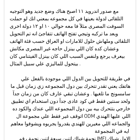
مع صدور اندرويد ١١ اصبح هناك وضع جديد وهو التوجيه
التلقائى لدولة بعينها في كل مجموعه بمعني انك لو حملت
السوفت المصرى مثلآ فا معه حوالي ١٠ او ١٢ دولة اخرى
وبعد ما تركبه وتيجي تفتح الهاتف تتفاجئ انه تم التحويل
التلقائى وملهاش حلول للامارات او العراق حسب فئة الهاتف
وعشان كده كان اللي بينزل حاجه غير المصرى مكانش
بيعرف يرجع ولنفس السبب اللي كان بينزل الفيتنامي كان
بيتحول للماليزي علي سبيل المثال .
في طريقة للتحويل بين الدول اللي موجودة بالفعل علي
هاتفك يعني تقدر تتحرك بين دول المجموعه زي زمان قبل ما
سامسونج ما تلغيها . وعشان تبقي عارف كان من زمان جدآ
ولحد سنتين فقط في كود عادى جدآ دون استخدام اي تطبيق
خارجي بتتحرك بيه بين دول المجموعه اللي عندك والكود ده
اتوقف غير فقط علي مجموعة ال ODM اللي عليها الهندي
والجماعه اللي مغيرين للهندي يقدروا يجربوه ويشوفوا معاهم
ايه في المجموعة
نجمة شباك اتنين سبعة اتنين نجمة رقم IMEI الاول شباك