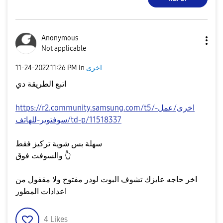
Anonymous
Not applicable
اخرى
in
11:26 PM
‎11-24-2022
اتبع الطريقة دي
https://r2.community.samsung.com/t5/اخرى/عمل-
سوفتوير-للهاتف/td-p/11518337
سهلة بس شوية تركيز فقط
👆
والسوفت فوق
اخر حاجه عايزك تشوف البوت لودر مفتوح ولا مقفول من
اعدادات المطور
4
Likes