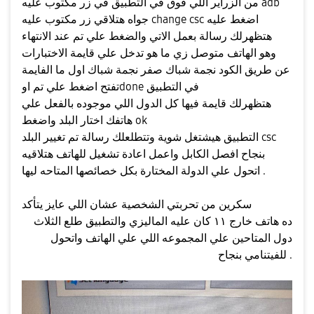
من الزراير اللي فوق في التطبيق في زر مكتوب عليه adb
جواه هتلاقي زر مكتوب عليه change csc اضغط عليه
هتظهرلك رسالة بعمل الاتي والضغط علي تم عند الانتهاء
وهو الهاتف متوصل زي ما هو تدخل علي قايمة الاختبارات
عن طريق الكود نجمة شباك صفر نجمة شباك اول ما الفايمة
تفتح اضغط علي تم اوdone في التطبيق
هتظهرلك قايمة فيها كل الدول اللي موجوده بالفعل علي
هاتفك اختار البلد واضغط ok
التطبيق هيشتغل شوية وتتطلعلك رسالة تم تغيير البلد csc
بنجاح افصل الكابل واعمل اعادة تشغيل للهاتف هتلاقيه
اتحول علي الدولة المختارة بكل خصائصها المتاحه ليها .
سكرين من تحربتي الشخصية عشان اللي عايز يتأكد
ده هاتف خارج ١١ كان عليه الماليزي والتطبيق طلع الثلاث
دول المتاحين علي المجموعه اللي علي الهاتف واتحول
للفيتنامي بنجاح .