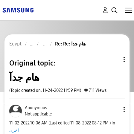
Re: Re: هام جدآ
Egypt
Original topic:
هام جدآ
(Topic created on: 11-24-2022 11:59 PM)
711
Views
Anonymous
Not applicable
‎11-02-2022
10:06 AM
(Last edited
‎11-08-2022
08:12 PM
) in
اخرى