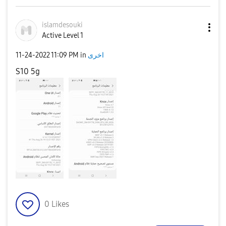
islamdesouki
Active Level 1
اخرى
in
11:09 PM
‎11-24-2022
S10 5g
0
Likes