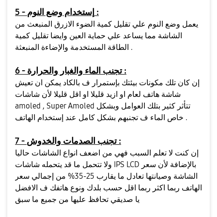
5 - إستخدام وضع النوم :
يعمل وضع النوم علي تقليل كمية الضوء الازرق المنبعث من
الشاشة مما يساعد علي حماية العين وايضا تقليل كمية
الطاقة المستخدمة والإضاءة المنبعثة .
6 - تجنب الماء والغبار والحرارة :
إن كان تلك مكونات بيئتك بإستمرار ف بالكاد يمكن ان تعيش
شاشة هاتف لعام او ازيد قليلا او اقل قليلا لأن شاشات
amoled , Super Amoled تتأثر كثير بتلك العوامل وبشكل
خاص الماء ف تجنبهم بشكل كامل عند إستخدام الهاتف .
7 - تجنب الصدمات والخدوش :
إن كنت لا تعلم السبب فهي من اضعف انواع الشاشات حاليا
ولا تتحمل ما قد يتحمله شاشات IPS LCD بالإضافة لأن سعر
الشاشة وصيانتها تعادل ما يقارب 25-35% من إجمالي سعر
الهاتف ربما اكثر ربما اقل حسب بلدك ونوع هاتفك ف الافضل
يا صديقي تحافظ عليها من جميع ما سبق