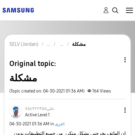
مشكلة
SELV (Jordan)
Original topic:
مشكلة
(Topic created on: 04-30-2021 01:36 AM)
764
Views
علي٧٥٤٣٢٢٣٥٥
Active Level 1
اخرى
in
01:36 AM
‎04-30-2021
ان الهاتف يخرجني بشكل متكرر من جميع التطبيقات بدون