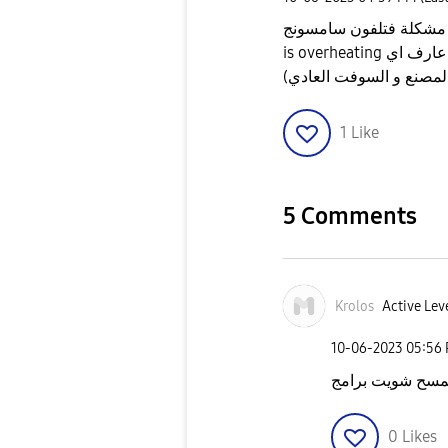
فون سامسونج m12 ان التلفون لما بفتح حاجه تقيل بيجبلي dives
is overheating ورحت كذا محل وقلي معرفش المشكله ممكن حد عارف اي
لمصنع و السوفت العادي)
1
Like
5 Comments
Krolos
Active Leve
‎10-06-2023
05:56
مسح شويت برامج
0
Likes