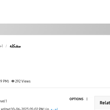
مشكلة
اخ
59 PM)
292
Views
OPTIONS
vel 1
Rela
اخرى
) in
05:02 PM
‎10-06-2023
t edited