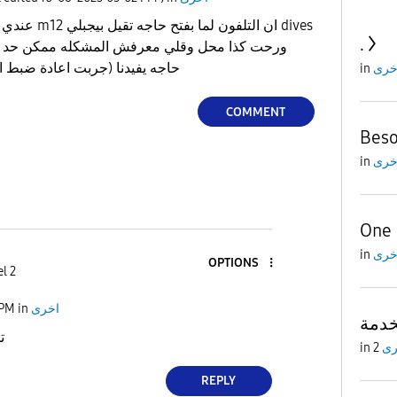
عندي مشكلة فتل
.
حاجه يفيدنا (جربت اعادة ضبط ا
خرى
in
COMMENT
Bes
خرى
in
One 
خرى
in
OPTIONS
l 2
اخرى
in
 PM
خدمة
ت
رى
in
REPLY