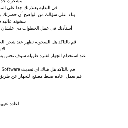
بنشكرك جدا
في البدايه بعتذرلك جدا علي الم
بناءا علي سؤالك من الواضح أن حضرتك 
سخونه عاليه فى موبايل حضرتك
أستأذنك فى عمل الخطوات دى علشان ن
الا
3-متاح للجهاز ام لا Software قم بالتاكد هل هناك اى تحديث
4-قم بعمل اعاده ضبط مصنع للجهاز عن طريق 
4-اعاده تعييين بيانات المصنع