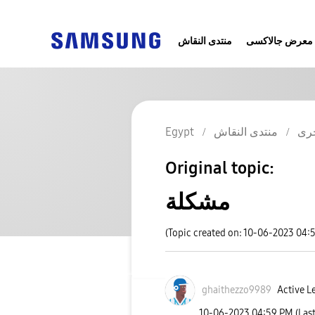
معرض جالاكسى
منتدى النقاش
رى
منتدى النقاش
Egypt
Original topic:
مشكلة
(Topic created on: 10-06-2023 04:
ghaithezzo9989
Active Le
‎10-06-2023
04:59 PM
(Las