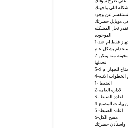
 علي طرح سؤالك
شكله اللي واجهتك
بتستفسر عن وجود
قدر نحل المشكله
الموجوده
1-قم بالتاكد هل السخونه تظهر عند شحن الجهاز فقط ام عند
ستخدام بشكل عام
2-عند استخدام الجهاز لفتره طويله سوف تحس بسخونه منه يمكن
تحملها
الخطوات الاتيه
1- الضبط
2-الاداره العامه
3- اعاده الضبط
5 -اعاده الضبط
6-مسح الكل
واستأذن حضرتك