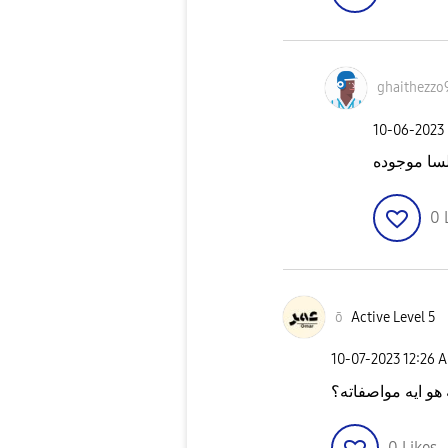
ghaithezzo
‎10-06-2023
لسا موجوده
0
ō
Active Level 5
‎10-07-2023
12:26 
هو ايه مواصفاته؟
0
Likes