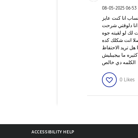
‎08-05-2025
06:53
اب انا كنت عايز
 انا دلوقتي شرحت
 لك لو لقيته جوه
صلا انت شكلك كده
ل تريد الاحتفاظ
كثيره ما بيجيبليش
الكلمه دي خالص
0
Likes
ACCESSIBILITY HELP