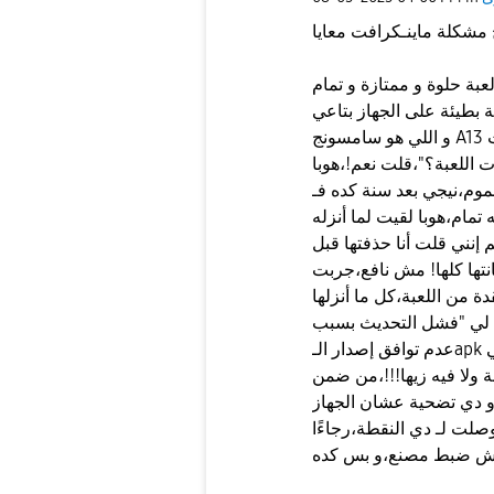
عبة حلوة و ممتازة و تمام
ة بطيئة على الجهاز بتاعي
و اللي هو سامسونج A13 أبو 4 غيغابايت رام،فـقولت أحذفها و بس!،بس لقيت
ات اللعبة؟"،قلت نعم!،هوبا
موم،نيجي بعد سنة كده فـ
هوبا لقيت لما أنزله apk لاحظت
 إنني قلت أنا حذفتها قبل
مش نافع،جربت ZArchiver و مش نافع،ده
بة،كل ما أنزلها apk من أي مصدر ألاقي كاتب "تحديث" و
 لي "فشل التحديث بسبب
عدم توافق إصدار الـapk مع إصدارك الحالي" و اللي هو أصلاً ولا عندي إصدار حالي
ة ولا فيه زيها!!!،من ضمن
و دي تضحية عشان الجهاز
 وصلت لـ دي النقطة،رجاءًا