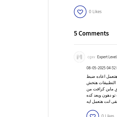
0
Likes
5 Comments
cgxv
Expert Level
‎08-05-2025
04:32
 هتعمل اعاده ضبط
ى التطبيقات هتخش
ق ماين كرافت من
تو دهون وبعد كده
ى انت هتعمل ايه
0
Likes