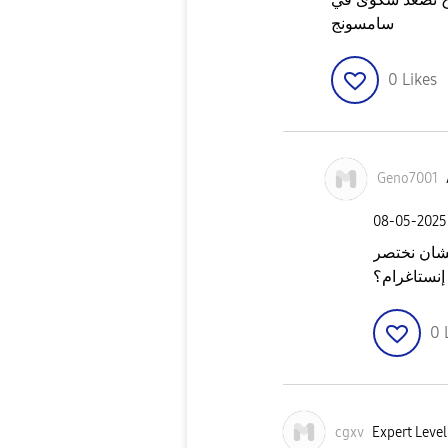
سامسونج
0
Likes
Geno7001
‎08-05-2025
ان نختصر
نستاغرام؟
0
cgxv
Expert Level