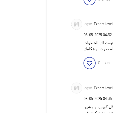
cgxv
Expert Level
‎08-05-2025
04:32
هبعت لك الخطوات
ه صوت او هكلمك
0
Likes
cgxv
Expert Level
‎08-05-2025
04:35
كل كويس وامشيها
ح نصعد شكوى في