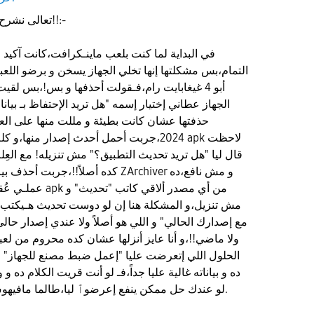
تعالى نشرح مشكلة ماينـكرافت معايا!!:-
في البداية لما كنت بلعب ماينـكرافت،كانت آكيد ل
التمام،بس مشكلتها إنها تخلي الجهاز يسخن و برضو اللعب
الجهاز عطاني إختيار إسمه "هل تريد الإحتفاظ بـ بيان
حذفتها عشان كانت بطيئة و مللت منها على الع
2024،جربت أحمل أحدث إصدار منها،و كله تمام،
قال ليا "هل تريد تحديث التطبيق؟" مش تنزيله! مع العِلم
كده أصلاً!!،جربت أحذف بيانتها كلها! 
عملـي عُقدة من اللع
مش تنزيل،و المشكلة هنا إن لو دوست تحديث هـيكتب
ولا ماضي!!،و أنا عايز أنزلها عشان كده محروم من لعب
الحلول اللي إتعرضت عليا "إعمل ضبط مصنع للجهاز" 
ده و بياناته غالية عليا جداً،فـ لو أنت قريت الكلام ده و
لو عندك حل ممكن ينفع إعرضوٱ ليا،طالما مافيهوش ضبط مصنع،و بس كده.