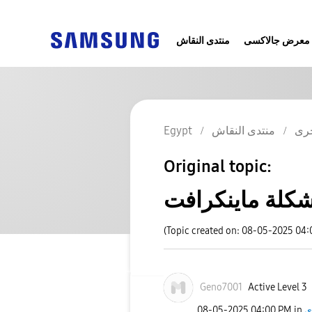
معرض جالاكسى
منتدى النقاش
رى
منتدى النقاش
Egypt
Original topic:
كلة ماينكرافت
(Topic created on: 08-05-2025 04
Geno7001
Active Level 3
ى
in
04:00 PM
‎08-05-2025