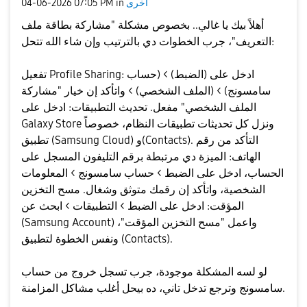
اخرى
in
07:05 PM
‎04-06-2026
أهلاً بيك يا غالي.. بخصوص مشكلة "مشاركة بطاقة ملف
التعريف"، جرب الخطوات دي بالترتيب وإن شاء الله تتحل:
​تفعيل Profile Sharing: ادخل على (الضبط) > (حساب
سامسونج) > (الملف الشخصي) > واتأكد إن خيار "مشاركة
الملف الشخصي" مفعل. ​تحديث التطبيقات: ادخل على
Galaxy Store ونزل كل تحديثات تطبيقات النظام، خصوصاً
تطبيق (Samsung Cloud) و(Contacts). ​التأكد من رقم
الهاتف: الميزة دي مرتبطة برقم التليفون المسجل على
الحساب، ادخل على الضبط > حساب سامسونج > المعلومات
الشخصية، واتأكد إن رقمك متوثق وشغال. ​مسح التخزين
المؤقت: ادخل على الضبط > التطبيقات > ابحث عن
(Samsung Account) واعمل "مسح التخزين المؤقت"،
ونفس الخطوة لتطبيق (Contacts).
​لو لسه المشكلة موجودة، جرب تسجل خروج من حساب
سامسونج وترجع تدخل تاني، ده بيحل أغلب مشاكل المزامنة.