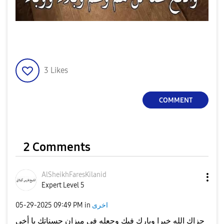
3
Likes
COMMENT
2 Comments
AlSheikhFaresKi
lanid
Expert Level 5
‎05-29-2025
09:49 PM
in
اخرى
جزاك الله خيرا وبارك فيك وجعله في ميزان حسناتك يا أخي