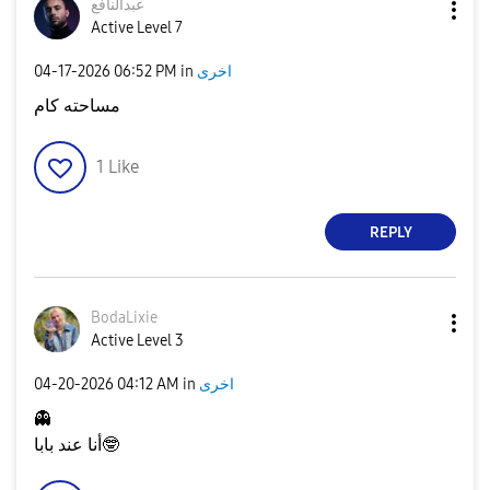
عبدالنافع
Active Level 7
‎04-17-2026
06:52 PM
in
اخرى
مساحته كام
1
Like
REPLY
BodaLixie
Active Level 3
‎04-20-2026
04:12 AM
in
اخرى
👻
أنا عند بابا
🤓