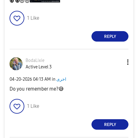
👽
👽
😎
😎
1
Like
REPLY
BodaLixie
Active Level 3
‎04-20-2026
04:13 AM
in
اخرى
Do you remember me?
😅
1
Like
REPLY