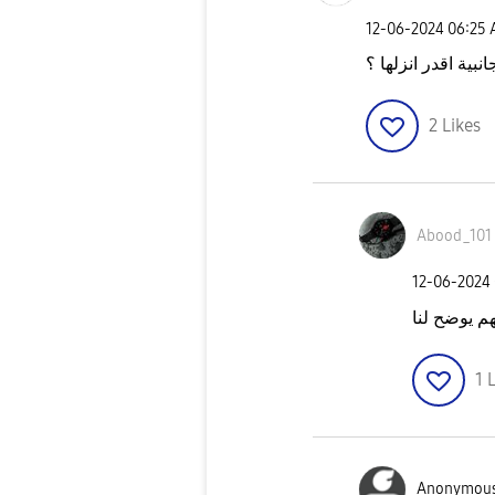
‎12-06-2024
06:25
نبية اقدر انزلها ؟
2
Likes
Abood_101
‎12-06-2024
م يوضح لنا
1
L
Anonymou