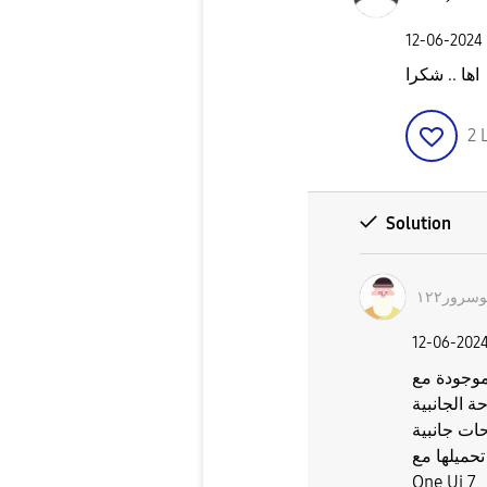
‎12-06-2024
اها .. شكرا
2
Solution
وسرور١٢٢
‎12-06-202
جودة مع One Ui 7 لكن فيه لوحات جانبية يتم
ة الجانبية
ات جانبية
تحميلها مع
One Ui 7