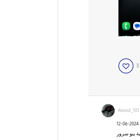
Abood_101
‎12-06-2024
ية يبو سرور