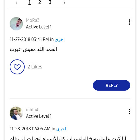
1
2
3
MoRa3
Active Level 1
اخرى
in
03:41 PM
‎11-27-2018
الحمد الله مفيش عيوب
2
Likes
REPLY
mido4
Active Level 1
اخرى
in
06:06 AM
‎11-28-2018
انا كنت عامل نسخ الواتس اب كل الأسماء اتحولت ل ارقام