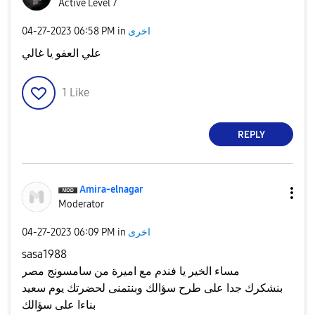
Active Level 7
اخرى
in
06:58 PM
‎04-27-2023
علي العفو يا غالي
1
Like
REPLY
Amira-elnagar
Moderator
اخرى
in
06:09 PM
‎04-27-2023
sasa1988
مساء الخير يا فندم مع اميرة من سامسونج مصر
بنشكرك جدا على طرح سؤالك وبنتمنى لحضرتك يوم سعيد
بناءا على سؤالك