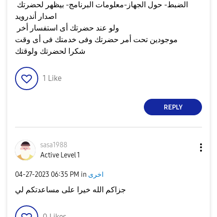
الضبط- حول الجهاز-معلومات البرنامج- بيظهر لحضرتك
اصدار أندرويد
ولو عند حضرتك أى استفسار أخر
موجودين تحت أمر حضرتك وفى خدمتك فى أى وقت
شكرا لحضرتك ولوقتك
1
Like
REPLY
sasa1988
Active Level 1
اخرى
in
06:35 PM
‎04-27-2023
جزاكم الله خيرا على مساعدتكم لي
0
Likes