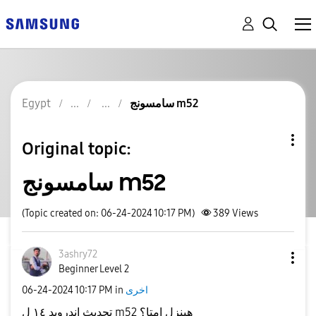
Egypt
سامسونج m52
Original topic:
سامسونج m52
(Topic created on: 06-24-2024 10:17 PM)
389
Views
3ashry72
Beginner Level 2
‎06-24-2024
10:17 PM
in
اخرى
تحديث اندرويد ١٤ ل m52 هينزل امتا؟