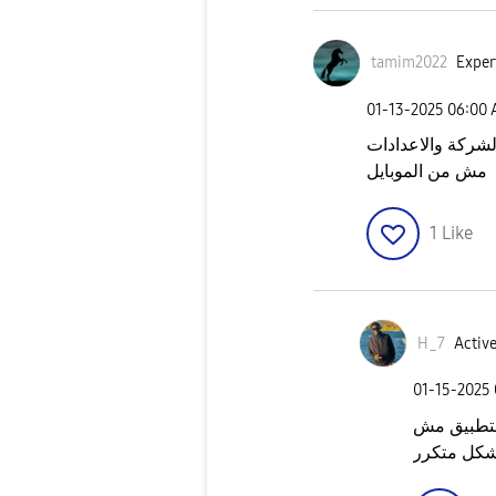
tamim2022
Exper
‎01-13-2025
06:00
لشركة والاعدادات
مش من الموبايل
1
Like
H_7
Active
‎01-15-2025
التطبيق مش
بشكل متكرر