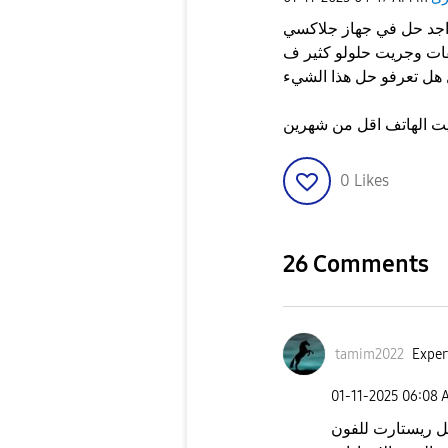
ز جلاكسي A15 والمشكلة الانقطاع الواي
قات وجريت حلولو كثير ف
0
Likes
26 Comments
tamim2022
Exper
‎01-11-2025
06:08 
مل ريستارت للفون