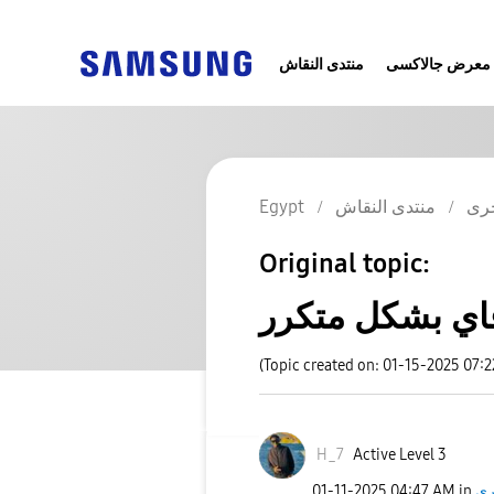
معرض جالاكسى
منتدى النقاش
رى
منتدى النقاش
Egypt
Original topic:
اي بشكل متكرر
(Topic created on: 01-15-2025 07:
H_7
Active Level 3
رى
in
04:47 AM
‎01-11-2025