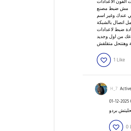
 الفون الاعدادات
مش ضبط مصنع
ي عندك وغير اسم
دة ضبط لاعدادات
 وهتتحل متقلقش
1
Like
H_7
Active
‎01-12-2025
حليتش بردو
0