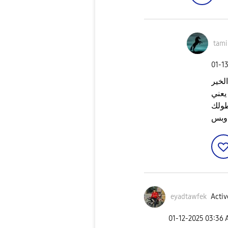
tam
‎01-1
لخير
يعني
طولك
 وبس
eyadtawfek
Activ
‎01-12-2025
03:36 