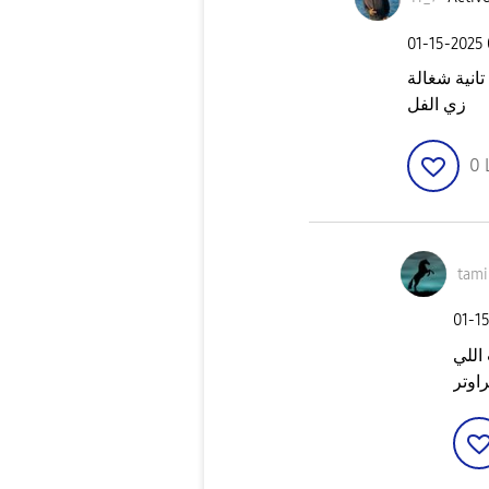
‎01-15-2025
انية شغالة
زي الفل
0
tam
‎01-1
اللي
راوتر