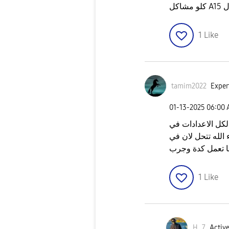
شاكل A15 ال
1
Like
tamim2022
Exper
‎01-13-2025
06:00
لكل الاعدادات في
الله تتحل لان في
1
Like
H_7
Active