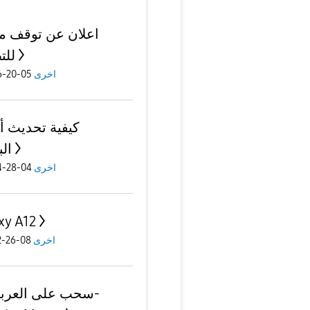
اعلان عن توقف 
للت
05-20-2026
اخرى
كيفية تحديث 
ال
04-28-2024
اخرى
xy A12
08-26-2022
اخرى
سحب على العربي-