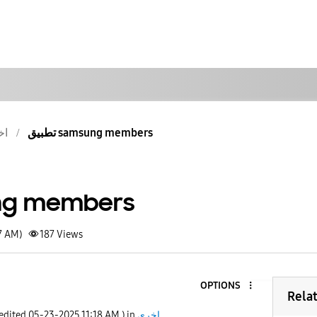
تطبيق samsung members
اخ
msung members
7 AM)
187
Views
OPTIONS
Rela
 edited
‎05-23-2025
11:18 AM
) in
اخرى