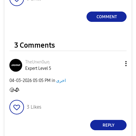
COMMENT
3 Comments
TheUnκn0ωη
Expert Level 5
‎04-03-2026
05:05 PM
in
اخرى
🥲
🥀
3
Likes
REPLY