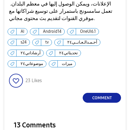
الإعلانات، ويمكن الوصول إليها في معظم البلدان. ​​
تعمل سامسونج باستمرار على توسيع شراكاتها مع
موفري القنوات لتقديم بث محتوى مجاني.
AI
Android14
OneUI6.1
أحـمـدالـعـانــي٢٤
tv
s24
تحديثاتي٢٤
أرشاداتي٢٤
ميزات
موضوعاتي٢٤
23
Likes
COMMENT
13 Comments