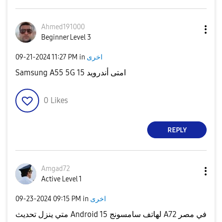
Ahmed191000
Beginner Level 3
‎09-21-2024
11:27 PM
in
اخرى
Samsung A55 5G امتى أندرويد 15
0
Likes
REPLY
Amgad72
Active Level 1
‎09-23-2024
09:15 PM
in
اخرى
متي ينزل تحديث Android 15 لهاتف سامسونج A72 في مصر