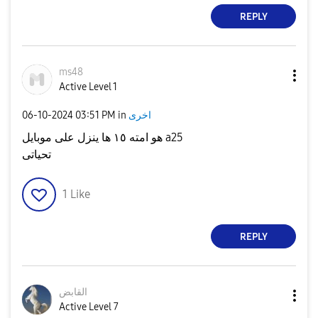
REPLY
ms48
Active Level 1
‎06-10-2024
03:51 PM
in
اخرى
هو امته ١٥ ها ينزل على موبايل a25
تحياتى
1
Like
REPLY
القابض
Active Level 7