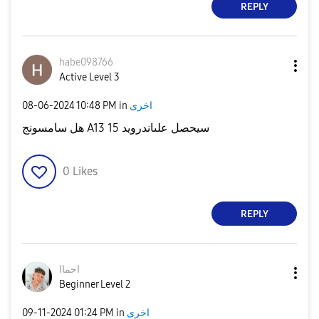
REPLY
habe098766
Active Level 3
‎08-06-2024
10:48 PM
in
اخرى
هل سامسونج A13 سيحصل علىاندرويد 15
0
Likes
REPLY
احماا
Beginner Level 2
‎09-11-2024
01:24 PM
in
اخرى