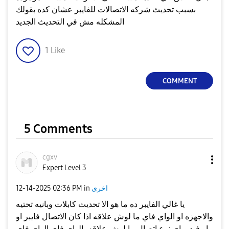
بسبب تحديث شركه الاتصالات للفايبر عشان كده بقولك
المشكله مش في التحديث الجديد
1
Like
COMMENT
5 Comments
cgxv
Expert Level 3
اخرى
in
02:36 PM
‎12-14-2025
يا غالي الفايبر ده ما هو الا تحديث كابلات وبانيه تحتيه
والاجهزه او الواي فاي ما لوش علاقه اذا كان الاتصال فايبر او
او فيديو اي نوع اتصال ما لوش علاقه بالواي فاي الواي فاي