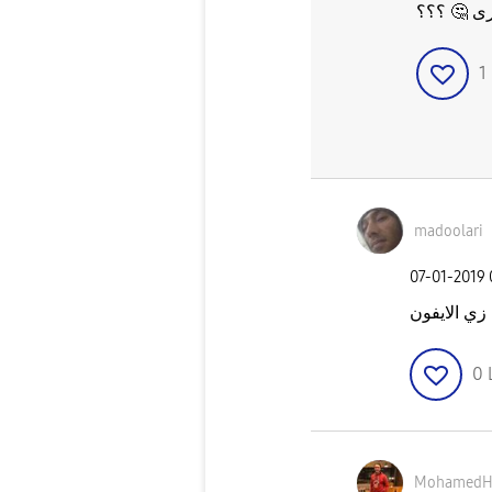
؟؟؟
🤔
ترى
1
madoolari
‎07-01-2019
ي الايفون
0
MohamedH