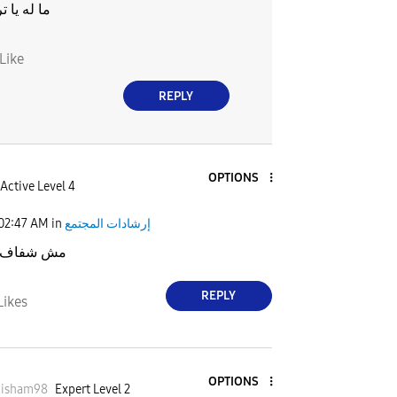
ما له يا 
Like
REPLY
OPTIONS
Active Level 4
02:47 AM
in
إرشادات المجتمع
مش شفاف ز
REPLY
Likes
OPTIONS
isham98
Expert Level 2