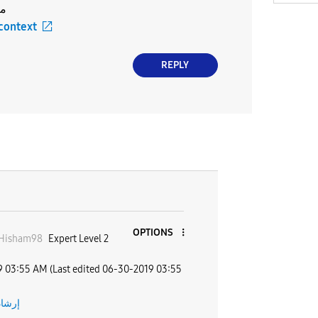
ما
 context
REPLY
OPTIONS
Hisham98
Expert Level 2
9
03:55 AM
(Last edited
‎06-30-2019
03:55
إرشاد