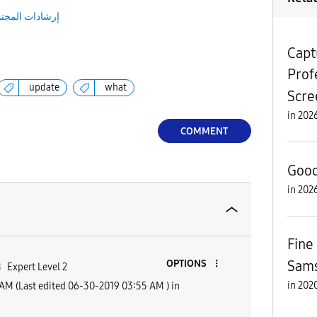
إرشادات المجت
Capt
Prof
update
what
Scre
in
COMMENT
Good
in
Fine
Sams
OPTIONS
8
Expert Level 2
in
 AM
(Last edited
‎06-30-2019
03:55 AM
) in