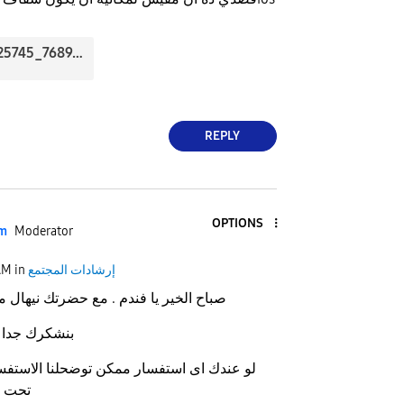
20190707_125745_7689.jpg
REPLY
OPTIONS
im
Moderator
AM
in
إرشادات المجتمع
صباح الخير يا فندم . مع حضرتك نيهال
بنشكرك جدا علي تواصلك معانا
لو عندك اى استفسار ممكن توضحلنا الاستفس
تحت امرك فى اى وقت