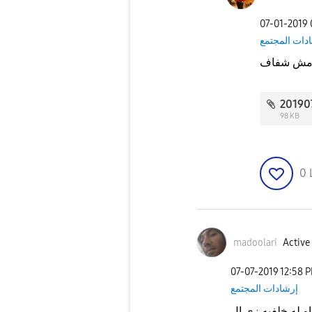
‎07-01-2019
دات المجتمع
98 KB
0
madoolari
Active 
‎07-07-2019
12:58 
إرشادات المجتمع