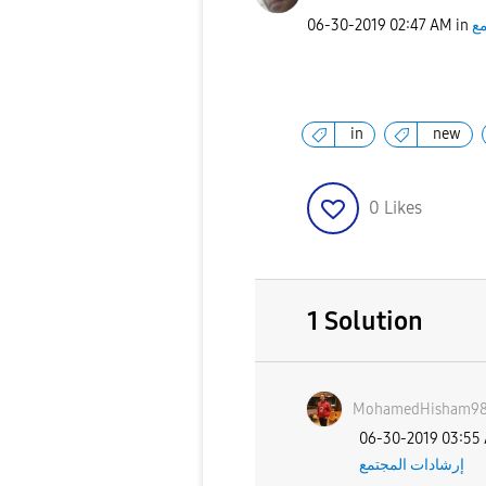
‎06-30-2019
02:47 AM
in
مع
in
new
0
Likes
1 Solution
MohamedHisham9
‎06-30-2019
03:55
إرشادات المجتمع