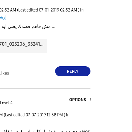
02:52 AM
(Last edited
‎07-01-2019
02:52 AM
) in
إرشا
مش فاهم قصدك يعني ايه مش شفاف ...
20190701_025206_35241.jpg
REPLY
Likes
OPTIONS
Level 4
PM
(Last edited
‎07-07-2019
12:58 PM
) in
قصدي ده ان مفيش لمكانيه ان يكون شفاف او له خلفيه زي الios