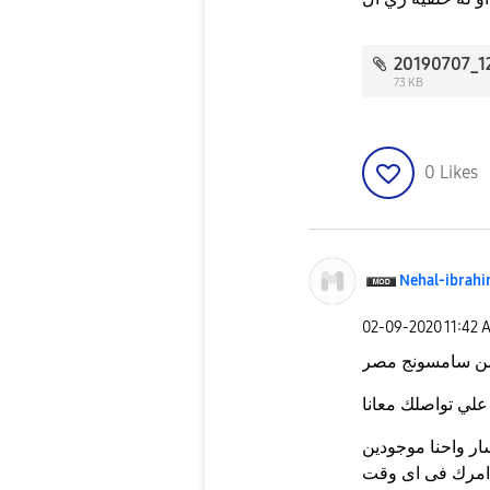
73 KB
0
Likes
Nehal-ibrah
‎02-09-2020
11:42 
 من سامسونج مصر
ار واحنا موجودين