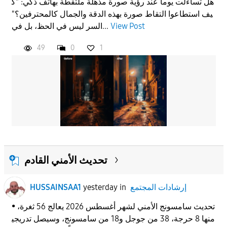
هل تساءلت يوماً عند رؤية صورة مذهلة ملتقطة بهاتف ذكي: "ك
يف استطاعوا التقاط صورة بهذه الدقة والجمال كالمحترفين؟"
View Post
السر ليس في الحظ، بل في...
49
0
1
تحديث الأمني القادم
إرشادات المجتمع
in
yesterday
HUSSAINSAA1
• تحديث سامسونج الأمني لشهر أغسطس 2026 يعالج 56 ثغرة،
منها 8 حرجة، 38 من جوجل و18 من سامسونج، وسيصل تدريجي