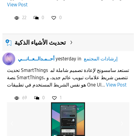
View Post
APPLY
22
0
0
تحديث الأشياء الذكية
إرشادات المجتمع
in
yesterday
أحــمـدالــعــانـــي
تحديث SmartThings تستعد سامسونج لإعادة تصميم شاملة لم
نصة SmartThings، تتضمن شريط علامات تبويب عائم جديد، و
View Post
هو نفس الشريط المستخدم في تطبيقات One UI...
69
0
1