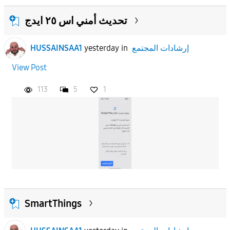
تحديث أمني اس ٢٥ ايدج
إرشادات المجتمع
in
yesterday
HUSSAINSAA1
View Post
113
5
1
SmartThings