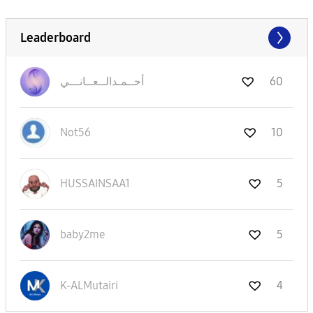
Leaderboard
60
أحــمـدالــعــا
نـــي
Not56
10
HUSSAINSAA1
5
baby2me
5
K-ALMutairi
4