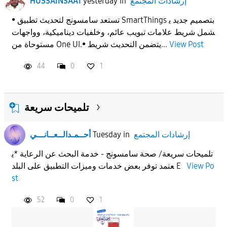
إرشادات المجتمع
in
yesterday
HUSSAINSAA1
• تستعد سامسونج لتحديث تطبيق SmartThings بتصميم جديد ي
شمل شريط علامات تبويب عائم، وخلفيات ديناميكية، وواجهات
View Post
مستوحاة من One UI.• يتضمن التحديث شريط...
44
0
1
تلميحات سريعة
إرشادات المجتمع
in
Tuesday
أحــمـدالــعــانـــي
تلميحات سريعة/ صحة سامسونج - خدمة البحث عن الرعاية *ي
View Po
عتمد توفر بعض خدمات وميزات التطبيق على البلد E
st
52
0
1