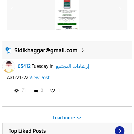
Sidikhaggar@gmail.com
إرشادات المجتمع
in
Tuesday
05412
Aa122122a
View Post
71
0
1
Load more
Top Liked Posts