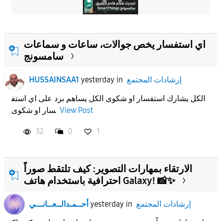
اي استفسار يخص جوالات، ساعات و سماعات
سامسونج
إرشادات المجتمع
in
yesterday
HUSSAINSAA1
الكل يشارك استفسار او شكوى الكل يساهم برد على اي استف
View Post
سار او شكوى
32
0
1
الارتقاء بمهارات التصوير: كيف تلتقط صوراً
احترافية باستخدام هاتف Galaxy! 📸✨
إرشادات المجتمع
in
yesterday
أحــمـدالــعــانـــي