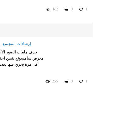
162
0
1
إرشادات المجتمع
n
حذف ملفات الصور الأصل
معرض سامسونج بنسخ احتيا
كل مرة يجري فيها تعديل
255
0
1