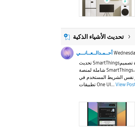
تحديث الأشياء الذكية
Wednesd
أحــمـدالــعــانـــي
تحديث SmartThingsتستعد سامسونج لإعادة تصميم
شاملة لمنصة SmartThings، تتضمن شريط علامات
و نفس الشريط المستخدم في
View Pos
تطبيقات One UI...