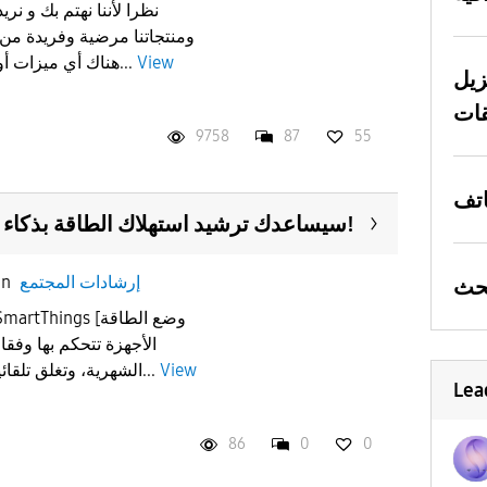
ومنتجاتنا مرضية وفريدة من ن
View
هناك أي ميزات أو جوانب من هواتف سامسونغ...
زيل
9758
87
55
سيساعدك ترشيد استهلاك الطاقة بذكاء على تقليل فواتير الكهرباء!
إرشادات المجتمع
in
View
الشهرية، وتغلق تلقائيا عند مغادرتك المنزل لتجنب...
Lea
86
0
0