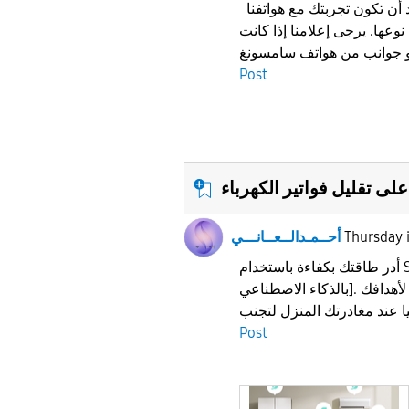
نظرا لأننا نهتم بك و نريد أن تكون تجربتك مع هواتفنا
وعها. يرجى إعلامنا إذا كانت
Post
Thursday
أحــمـدالــعــانـــي
أدر طاقتك بكفاءة باستخدام SmartThings [وضع الطاقة
بالذكاء الاصطناعي]. الأجهزة تتحكم بها وفقا لأهدافك
Post