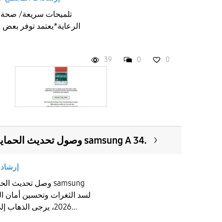
تلميحات سريعة/ صحة 
الرعاية*يعتمد توفر بعض
39
0
0
وصول تحديث الحماية والأمان هاتف سامسونج samsung A 34.
إرشادا
وصل تحديث الحماية
2026، يرجى الذهاب إلى اعدادات⚙️ الهاتف ( الحماية...