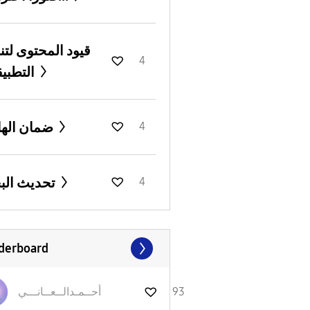
قيود المحتوى لتن
4
التطبيقات
ضمان الهاتف
4
تحديث البحث
4
derboard
93
أحــمـدالــعــا
نـــي