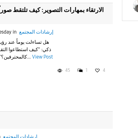
الارتقاء بمهارات التصوير: كيف تلتقط صورا
إرشادات المجتمع
in
esday
هل تساءلت يوماً عند رؤي
ذكي: "كيف استطاعوا التقا
View Post
كالمحترفين؟" السر ليس في الحظ، بل في...
45
1
4
إرشادات المجتمع
n