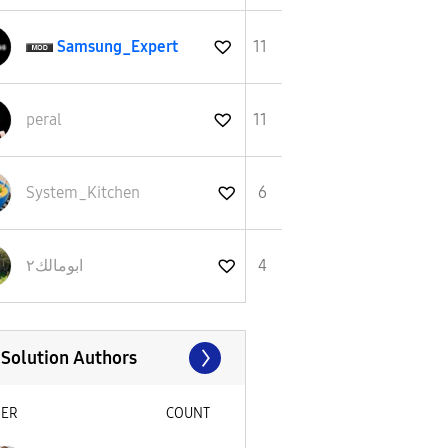
Samsung_Expert
11
peral
11
System_Kitchen
6
4
ابومالك٢
 Solution Authors
SER
COUNT