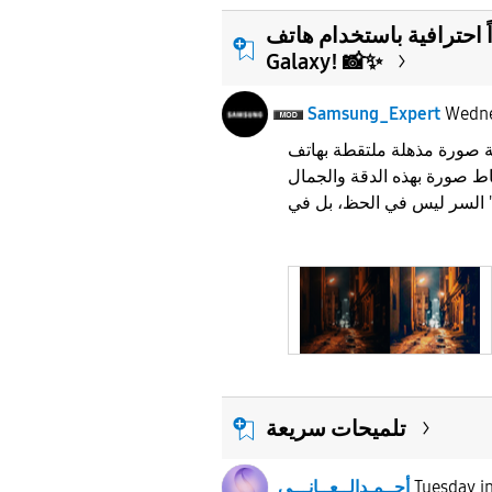
ً احترافية باستخدام هاتف
Galaxy! 📸✨
Samsung_Expert
Wedn
ة صورة مذهلة ملتقطة بهاتف
ط صورة بهذه الدقة والجمال
تلميحات سريعة
i
Tuesday
أحــمـدالــعــانـــي