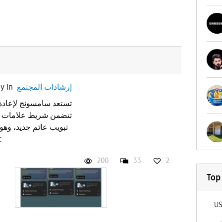
إرشادات المجتمع
in
ay
تبويب عائم جديد، وه
t
200
33
2
Top
U