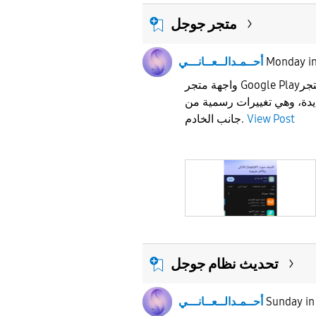
متجر جوجل
i
Monday
أحــمـدالــعــانـــي
واجهة متجر Google Playبدأ متجر Play باختبار واجهة
يدة، وهي تغييرات رسمية من
View Post
جانب الخادم.
تحديث نظام جوجل
i
Sunday
أحــمـدالــعــانـــي