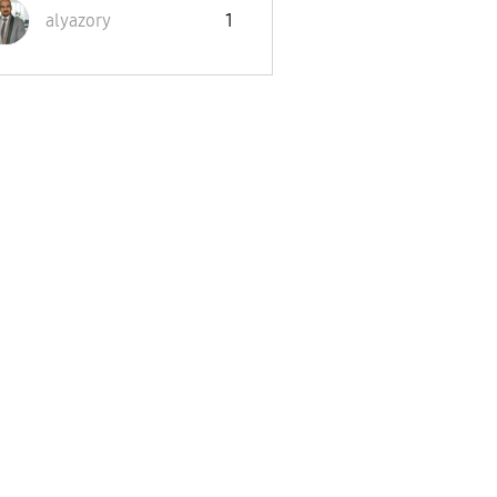
alyazory
1