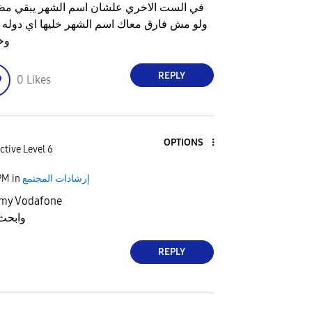
في الست الاخري علشان اسم الشهر يبقي م
ولو مش فارق معاك اسم الشهر خليها اي دوله 
وخ
REPLY
0
Likes
OPTIONS
ctive Level 6
PM
in
إرشادات المجتمع
ادخل علي برنام my Vodafone
t وابحث عنها
REPLY