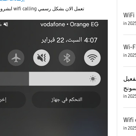
ابشرو يا مستخدمين السامسونج wifi calling تعمل الان بشكل رسمي
WiFi
in
Wi-F
in
تفعيل WiFi Calli
ونج
in
Wifi 
in