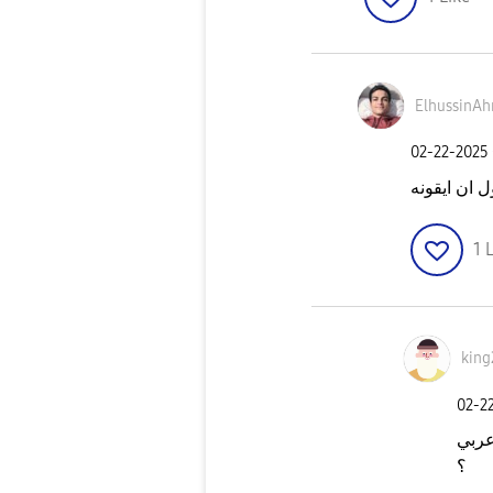
ElhussinA
‎02-22-2025
1
L
king
‎02-2
عربي
؟