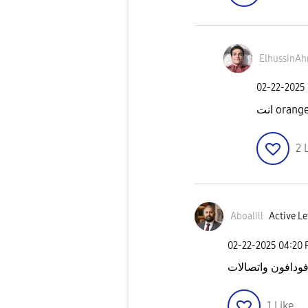
ElhussinA
‎02-22-2025
انت orang
2
Aboalill
Active Le
‎02-22-2025
04:20
ودافون واتصالات
1
Like