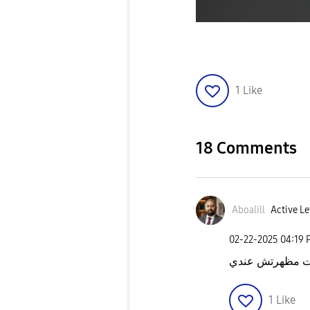
1
Like
18 Comments
Aboalill
Active Le
‎02-22-2025
04:19 
1
Like