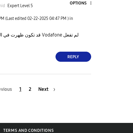
OPTIONS
nid
Expert Level 5
 PM
(Last edited
‎02-22-2025
04:47 PM
) in
قد تكون ظ Vodafone لم تفعل
REPLY
evious
1
2
Next
TERMS AND CONDITIONS