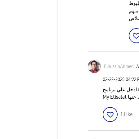
ظبوط
منهم
لاص
ElhussinAhmed
A
‎02-22-2025
04:22 
ج
My Etisala
1
Like