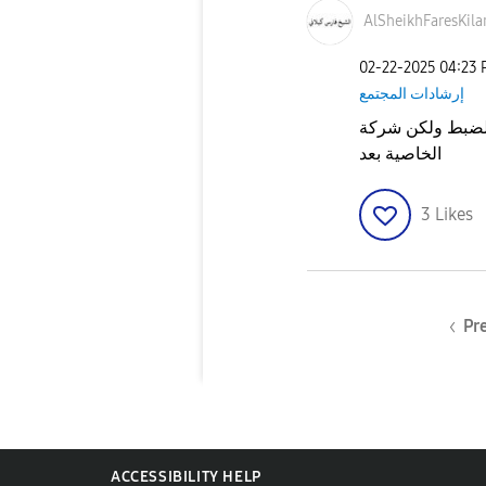
AlSheikhFaresKi
la
‎02-22-2025
04:23
إرشادات المجتمع
هرت في الضبط ولكن شركة
الخاصية بعد
3
Likes
Pr
ACCESSIBILITY HELP