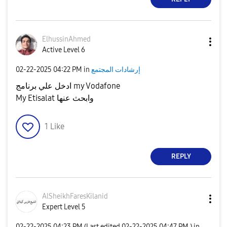
ElhussinAhmed
Active Level 6
‎02-22-2025
04:22 PM
in
إرشادات المجتمع
ادخل علي برنامج my Vodafone
My Etisalat وابحث عنها
1
Like
REPLY
AlSheikhFaresKi
lanid
Expert Level 5
‎02-22-2025
04:23 PM
(Last edited
‎02-22-2025
04:47 PM
) in