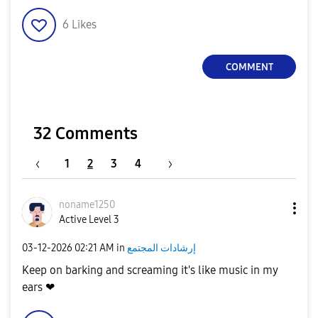
V
6
Likes
COMMENT
i
32 Comments
d
1
2
3
4
noname1250
Active Level 3
e
إرشادات المجتمع
in
02:21 AM
‎03-12-2026
Keep on barking and screaming it's like music in my
ears ❤
o