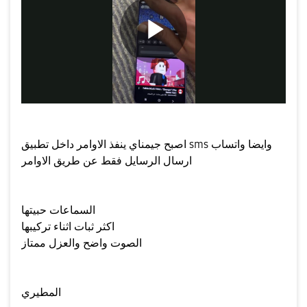
P
l
اصبح جيمناي ينفذ الاوامر داخل تطبيق sms وايضا واتساب
ارسال الرسايل فقط عن طريق الاوامر
a
السماعات حبيتها
اكثر ثبات اثناء تركيبها
الصوت واضح والعزل ممتاز
y
المطيري