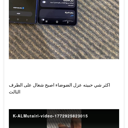
اكثر شي حبيته عزل الضوضاء اصبح شغال على الطرف
الثالث
K-ALMutairi-video-1772925823015