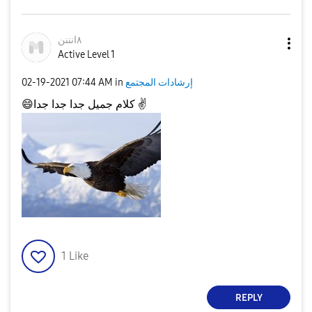
٨انننن
Active Level 1
إرشادات المجتمع
in
07:44 AM
‎02-19-2021
كلام جميل جدا جدا جدا ✌
😄
1
Like
REPLY