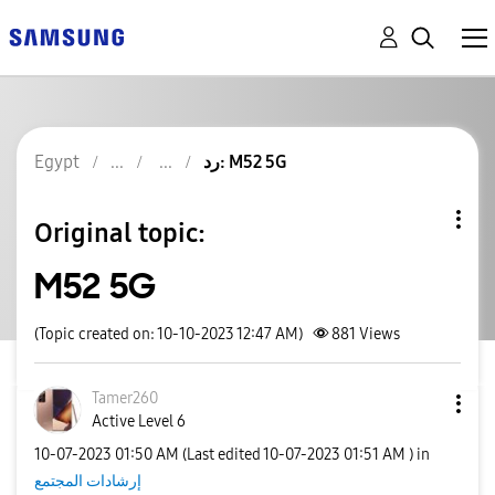
رد: M52 5G
Egypt
Original topic:
M52 5G
(Topic created on: 10-10-2023 12:47 AM)
881
Views
Tamer260
Active Level 6
‎10-07-2023
01:50 AM
(Last edited
‎10-07-2023
01:51 AM
) in
إرشادات المجتمع