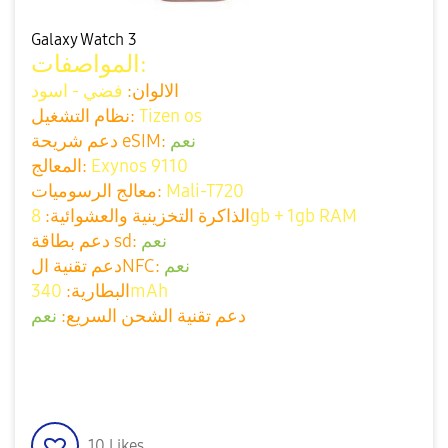
Galaxy Watch 3
المواصفات:
الالوان:
فضي - اسود
Tizen os
نظام التشغيل:
نعم
دعم شريحة eSIM:
Exynos 9110
المعالج:
Mali-T720
معالج الرسوميات:
8gb + 1gb RAM
الذاكرة التخزينية والعشوائية:
نعم
دعم بطاقة sd:
نعم
دعم تقنية الNFC:
340mAh
البطارية:
دعم تقنية الشحن السريع:
نعم
10
Likes