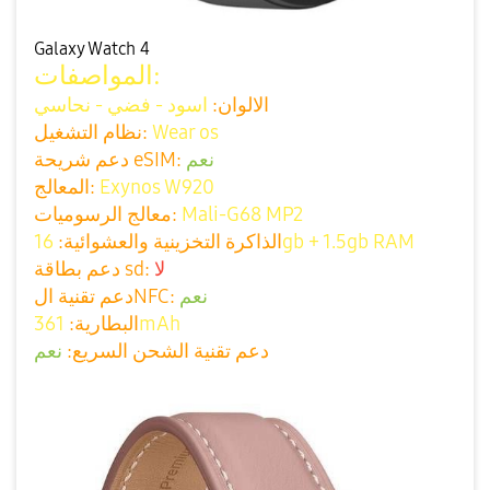
Galaxy Watch 4
المواصفات:
الالوان:
اسود - فضي - نحاسي
Wear os
نظام التشغيل:
نعم
دعم شريحة eSIM:
Exynos W920
المعالج:
Mali-G68 MP2
معالج الرسوميات:
16gb + 1.5gb RAM
الذاكرة التخزينية والعشوائية:
لا
دعم بطاقة sd:
نعم
دعم تقنية الNFC:
361mAh
البطارية:
دعم تقنية الشحن السريع:
نعم