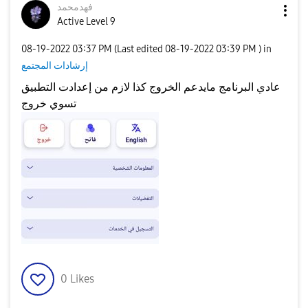
فهدمحمد
Active Level 9
e
‎08-19-2022
03:37 PM
(Last edited
‎08-19-2022
03:39 PM
) in
i
إرشادات المجتمع
عادي البرنامج مايدعم الخروج كذا لازم من إعدادت التطبيق
o
تسوي خروج
d
e
o
0
Likes