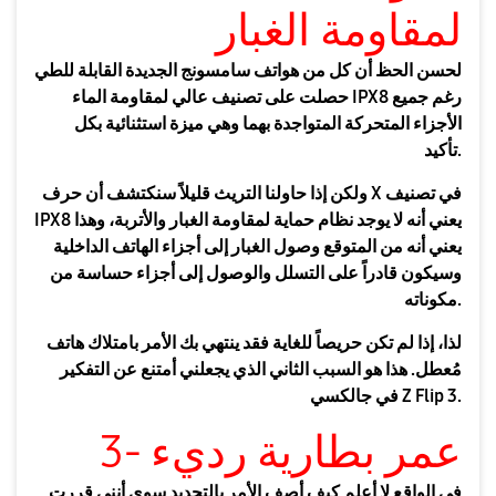
لمقاومة الغبار
لحسن الحظ أن كل من هواتف سامسونج الجديدة القابلة للطي
حصلت على تصنيف عالي لمقاومة الماء IPX8 رغم جميع
الأجزاء المتحركة المتواجدة بهما وهي ميزة استثنائية بكل
تأكيد.
ولكن إذا حاولنا التريث قليلاً سنكتشف أن حرف X في تصنيف
IPX8 يعني أنه لا يوجد نظام حماية لمقاومة الغبار والأتربة، وهذا
يعني أنه من المتوقع وصول الغبار إلى أجزاء الهاتف الداخلية
وسيكون قادراً على التسلل والوصول إلى أجزاء حساسة من
مكوناته.
لذا، إذا لم تكن حريصاً للغاية فقد ينتهي بك الأمر بامتلاك هاتف
مُعطل. هذا هو السبب الثاني الذي يجعلني أمتنع عن التفكير
في جالكسي Z Flip 3.
3- عمر بطارية رديء
في الواقع لا أعلم كيف أصف الأمر بالتحديد سوى أنني قررت