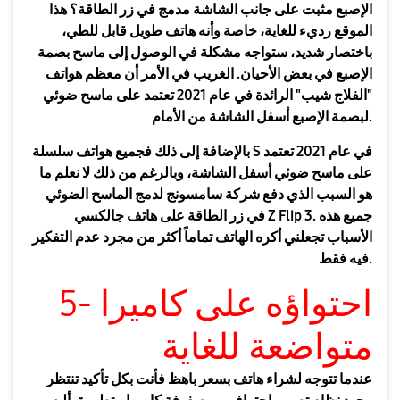
الإصبع مثبت على جانب الشاشة مدمج في زر الطاقة؟ هذا
الموقع رديء للغاية، خاصة وأنه هاتف طويل قابل للطي،
باختصار شديد، ستواجه مشكلة في الوصول إلى ماسح بصمة
الإصبع في بعض الأحيان. الغريب في الأمر أن معظم هواتف
"الفلاج شيب" الرائدة في عام 2021 تعتمد على ماسح ضوئي
لبصمة الإصبع أسفل الشاشة من الأمام.
بالإضافة إلى ذلك فجميع هواتف سلسلة S في عام 2021 تعتمد
على ماسح ضوئي أسفل الشاشة، وبالرغم من ذلك لا نعلم ما
هو السبب الذي دفع شركة سامسونج لدمج الماسح الضوئي
في زر الطاقة على هاتف جالكسي Z Flip 3. جميع هذه
الأسباب تجعلني أكره الهاتف تماماً أكثر من مجرد عدم التفكير
فيه فقط.
5- احتواؤه على كاميرا
متواضعة للغاية
عندما تتوجه لشراء هاتف بسعر باهظ فأنت بكل تأكيد تنتظر