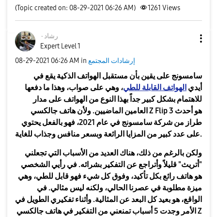
(Topic created on: 08-29-2021 06:26 AM)
1261
Views
رشاد٠
Expert Level 1
إرشادات المجتمع
in
06:26 AM
‎08-29-2021
سامسونج على يقين بأن مستقبل الهواتف الذكية يقع في
أيدي
الهواتف القابلة للطي
، وهي على صواب، وهذا ما دفعها
للاهتمام بشكل كبير جداً بهذا النوع من الهواتف على مدار
العامين الماضيين. ولأن هاتف جالكسي Z Flip 3 هو أحدث
طراز من شركة سامسونج في عام 2021، فهو بالفعل يحتوي
على عدد كبير من المزايا الرائعة وبسعر منافس وجذاب للغاية.
ولكن بالرغم من ذلك، هناك العديد من الأسباب التي تجعلني
"أتريث" قليلاً وأتراجع عن التفكير بشرائه. في رأيي الشخصي
هو هاتف رائع بكل تأكيد، وفوق كل شيء فهو قابل للطي، وهي
ميزة مطلوبة في عصرنا الحالي، ولكنه ليس مثالي. في
الواقع، هو بعيد كل البعد عن المثالية. وأثناء تفكيري الطويل في
الأمر وجدت 5 أسباب تمنعني من التفكير في هاتف جالكسي Z