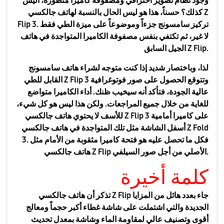
وجود نظام تصوير احترافي ومصفوفة كاميرا متطورة، أليس
كذلك؟ حسناً، هذا هو ليس الحال بالنسبة لهاتف جالكسي Z
Flip 3. تركيز سامسونج جزءاً وموضوعاً على ميزة الطي فقط
لا غير، ثم تكتفي بنفس مصفوفة الكاميرا المتواجدة في هاتف
الجيل السابق Z Flip.
لذا، وباختصار شديد إذا كنت متوجه لشراء هاتف سامسونج
القابل للطي Z Flip 3 وتتوقع الحصول على صور فوتوغرافية
عالية الجودة، فتأكد أنه سيخيب ظنك. أداء الكاميرا متواضع
للغاية من خلال جميع المراجعات. ولكن هذا ليس هو كل شيء،
للأسف لا يحتوي هاتف جالكسي Z Flip 3 على كاميرا أمامية
أسفل الشاشة مثل تلك المتواجدة في هاتف جالكسي Z Fold
3. فكل ما تحصل عليه هو فتحة كاميرا مثقوبة من الأمام مثل
هاتف جالكسي Z Flip الأصلي من أجل صور السيلفي.
كلمة أخيرة
تذكر أن هاتف جالكسي Z Flip جاء بعدد هائل من المزايا
الجديدة والتي اشتملت على شاشة غطاء أكبر حجماً ومعالج
أقوى وتصنيف عالي لمقاومة الماء وشاشة بمعدل تحديث