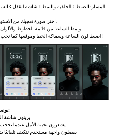
المسار: الضبط > الخلفية والنمط > شاشة القفل > السا
① اختر صورة تعجبك من الاستوديو وقم بتعيينها كخلفية.
② حدد ميزة خط Stretch ونمط الساعة من قائمة الخطوط والألوان.
③ اضبط لون الساعة وسماكة الخط وموقعها كما تحب، وبذلك تكون قد انتهيت!
4. يوصى بها للمستخدمين ممن:
- يزينون شاشة ا
- يشعرون بخيبة الأمل عندما تحجب
- يفضلون واجهة مستخدم تتكيف تلقائيًا ب