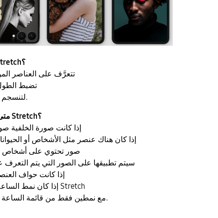
1. فيمَ تُستخدم ميزة خط Stretch؟
- تتعرَّف على العناصر ا
- تضبط الطو
لتنسجم بسلاسة مع صورة الخلفية.
2. متى يمكن تطبيق تأثير ميزة Stretch؟
- إذا كانت صورة الخلفية ص
- إذا كان هناك عنصر مثل الأشخاص أو الحيوان
- (One UI 8.0) صور تحتوي على أشخا
- (One UI 8.5) سيتم تطبيقها على الصور التي يتم التعر
- إذا كانت حواف العن
- إذا كان نمط الساعة المحدد يدعم ميزة خط Stretch
- يعمل تأثير ميزة Stretch مع نمطين فقط من قائمة الساعة.