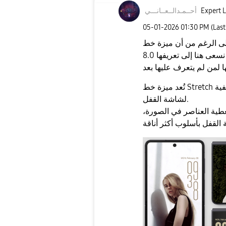
Expert L
أحــمـدالــعــا
نـــي
‎05-01-2026
01:30 PM
(Las
رغم من أن ميزة خط Stretch على شاشة القفل متاحة منذ إصدار One UI
8.0 وقد يكون بعض المستخدمين على اطلاع بها، فإننا نسعى هنا إلى تعريفها
تُعد ميزة خط Stretch ميزةً تضبط طول الأرقام تلقائيًا لتناسب صورة الخلفية
لشاشة القفل.
تغطية العناصر في الصورة،