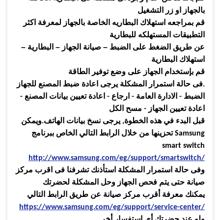
بالجهاز او زر التشغيل
قم بمراجعه استهلاك البطاريه الخاصة بالجهاز لمعرفة اكثر
التطبيقات المستهلكه للبطارية
عن طريق الضغط على الضبط – صيانة الجهاز – البطارية –
استهلاك البطارية
قم بإستخدام الجهاز على وضع توفير الطاقة
فى حالة استمرار المشكلة يرجى اعادة ضبط المصنع للجهاز
.
الضبط
-
الادارة العامة
-
ارجاع
-
اعادة تعيين بيانات المصنع
-
اعادة تعيين الجهاز
-
مسح الكل
قبل البدء في هذه الخطوة
,
يرجى نسخ بيانات الهاتف
.
ويمكن
Samsung
تحزينها من خلال الرابط التالي الخاص ببرنامج
smart switch
http://www.samsung.com/eg/support/smartswitch/
وفى حالة استمرار المشكلة استأذنك تشرفنا فى اقرب مركز
صيانة حتى يتم فحص الجهاز وحل المشكلة لحضرتك
يمكنك معرفة أقرب مركز صيانة عن طريق الرابط التالي
https://www.samsung.com/eg/support/service-center/
ولو عند حضرتك أى استفسار أخر