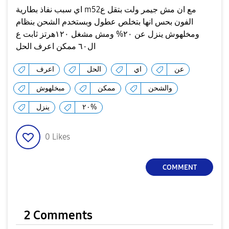
اي سبب نفاذ بطارية m52مع ان مش جيمر ولت بتقل ع
الفون بحس انها بتخلص عطول وبستخدم الشحن بنظام
ومخلهوش ينزل عن ٢٠% ومش مشغل ١٢٠هرتز ثابت ع
ال٦٠ ممكن اعرف الحل
عن
اي
الحل
اعرف
والشحن
ممكن
مبخلهوش
٢٠%
ينزل
0
Likes
COMMENT
2 Comments