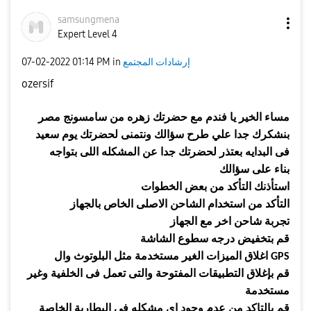
samsungmena
Expert Level 4
إرشادات المجتمع
in
01:14 PM
‎07-02-2022
ozersif
مساء
الخير يا فندم مع حضرتك
زهره
من سامسونج مصر
بنشكرك جدا علي طرح سؤالك ونتمنى لحضرتك يوم سعيد
فى البدايه بعتذر لحضرتك جدا عن المشكله اللى بتواجه
بناء على سؤالك
استأذنك التأكد من بعض الخطوات
التأكد من استخدام الشاحن الاصلى الخاص بالجهاز
تجربة شاحن اخر مع الجهاز
قم بتخفيض درجه سطوع الشاشة
اغلاق الميزات الغير مستخدمة مثل البلوتوث وال
GPS
قم بإغلاق التطبيقات المفتوحة والتى تعمل فى الخلفية وغير
مستخدمة
قم بالتاكد من عدم وجود اى مشكله فى البطارية الخاصة