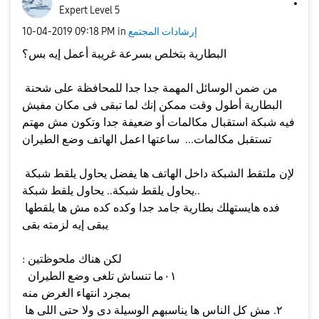
Expert Level 5
إرشادات المجتمع
in
09:18 PM
‎10-04-2019
البطارية بتخلص بسرعة غريبة أعمل إيه بس؟
من ضمن الوسائل المهمة جدا جدا للمحافظة على شحنة
البطارية أطول وقت ممكن إنك لما تبقى فى مكان مفيش
فيه شبكة استقبال مكالمات أو ضعيفة جدا وتكون مش مهتم
تستقبل مكالمات... ساعتها اعمل الهاتف وضع الطيران
لإن ملتقط الشبكة داخل الهاتف ها يفضل يحاول يلقط شبكة
..يحاول يلقط شبكة.. يحاول يلقط شبكة
فده هايستهلك بطارية جامد جدا وكده كده مش ها يلقطها
يبقى إيه لزمته بقى
: لكن هناك ملحوظتين
٠١ما تنساش تلغى وضع الطيران
بمجرد انتهاء الغرض منه
٢. مش كل الناس ها يناسبهم الوسيلة دى ولا حتى اللى ها