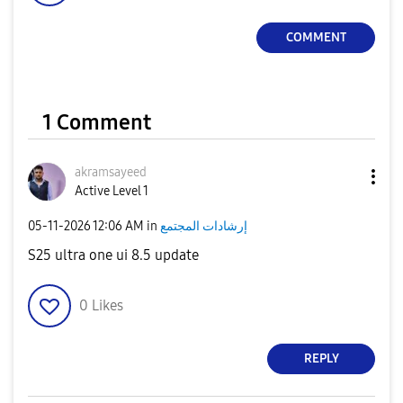
COMMENT
1 Comment
akramsayeed
Active Level 1
إرشادات المجتمع
in
12:06 AM
‎05-11-2026
S25 ultra one ui 8.5 update
0
Likes
REPLY