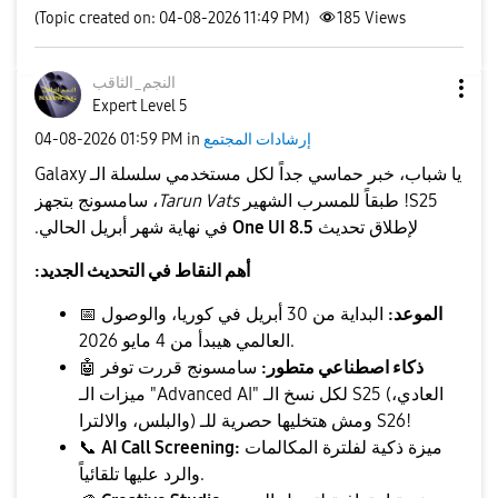
(Topic created on: 04-08-2026 11:49 PM)
185
Views
النجم_الثاقب
Expert Level 5
إرشادات المجتمع
in
01:59 PM
‎04-08-2026
يا شباب، خبر حماسي جداً لكل مستخدمي سلسلة الـ Galaxy
S25! طبقاً للمسرب الشهير
Tarun Vats
، سامسونج بتجهز
لإطلاق تحديث
One UI 8.5
في نهاية شهر أبريل الحالي.
أهم النقاط في التحديث الجديد:
الموعد:
البداية من 30 أبريل في كوريا، والوصول
📅
العالمي هيبدأ من 4 مايو 2026.
ذكاء اصطناعي متطور:
سامسونج قررت توفر
🤖
ميزات الـ "Advanced AI" لكل نسخ الـ S25 (العادي،
والبلس، والالترا) ومش هتخليها حصرية للـ S26!
ميزة ذكية لفلترة المكالمات
AI Call Screening:
📞
والرد عليها تلقائياً.