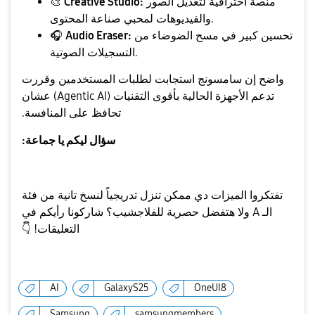
منصة احترافية لتعديل الصور
Creative Studio:
🎨
والفيديوهات لمحبي صناعة المحتوى.
تحسين كبير في مسح الضوضاء من
Audio Eraser:
🎧
التسجيلات الصوتية.
​واضح إن سامسونج استجابت لطلبات المستخدمين وقررت
تدعم الأجهزة الحالية بأقوى التقنيات (Agentic AI) عشان
تحافظ على المنافسة.
سؤال ليكم يا جماعة:
تفتكروا الميزات دي ممكن تنزل تدريجياً لنسخ تانية من فئة
الـ A ولا هتفضل حصرية للفلاجشيب؟ شاركونا رأيكم في
التعليقات!
👇
AI
GalaxyS25
OneUI8
Samsung
samsungmembers