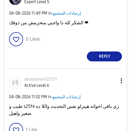
Expert Level 5
إرشادات المجتمع
in
11:49 PM
‎04-08-2026
الشكر لله دا واجبي متحرمش من ذوقك ❤
0
Likes
REPLY
ahmedmoh123571
Active Level 6
إرشادات المجتمع
in
11:02 PM
‎04-08-2026
طيب و s25fe زى باقى اخواته هينزلو نفس التحديث واللا ده
صغير واهبل
1
Like