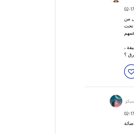
‎02-1
ل من
 تحت
مهم
فة ،
رق ؟
سيكو
‎02-1
ضائة