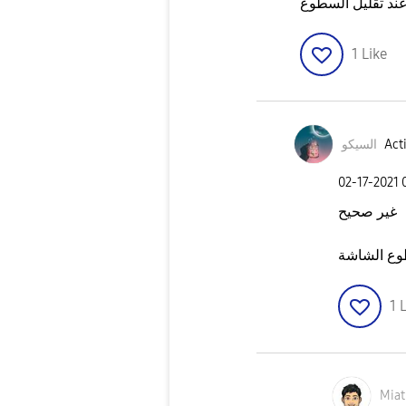
عند تقليل السطوع
1
Like
Acti
السيكو
‎02-17-2021
غير صحيح
طوع الشاشة
1
L
Mia