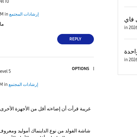
el 10
إرشادات المجتمع
in
AM
 فاي
ما
in
REPLY
احدة
in
OPTIONS
evel 5
إرشادات المجتمع
in
AM
غريبة قرأت أن إضاءته أقل من الأجهزة الأخر
شاشة الفولد من نوع الداينماك أموليد ومعروف 