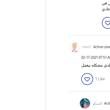
ي في
عادي
mkm1
Active Leve
‎02-17-2021
07:51 
1
Like
Acti
السيكو