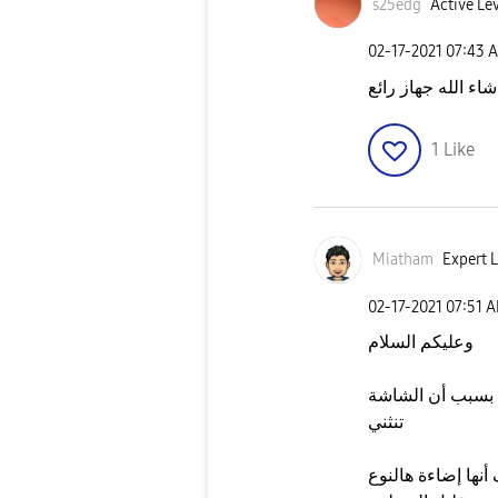
s25edg
Active Lev
‎02-17-2021
07:43 
شاء الله جهاز رائع
1
Like
Miatham
Expert L
‎02-17-2021
07:51 
وعليكم السلام
ى بسبب أن الشاشة
تنثني
أنها إضاءة هالنوع