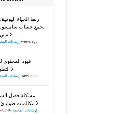
ربط الحياة اليومية:
يجمع حساب سامسونج
شيء 
2 weeks ago
إرشادات المجت
قيود المحتوى لت
التطب
4 weeks ago
إرشادات المجت
مشكلة فصل الشر
مكالمات طوارئ
إرشادات المجتمع
07-03-2026