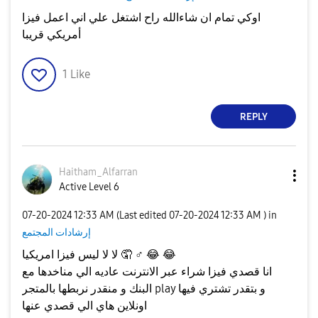
اوكي تمام ان شاءالله راح اشتغل علي اني اعمل فيزا
أمريكي قريبا
1
Like
REPLY
Haitham_Alfarra
n
Active Level 6
‎07-20-2024
12:33 AM
(Last edited
‎07-20-2024
12:33 AM
) in
إرشادات المجتمع
😂
😂
♂️
لا لا ليس فيزا امريكيا 🤦
انا قصدي فيزا شراء عبر الانترنت عاديه الي مناخدها مع
البنك و منقدر نربطها بالمتجر play و بتقدر تشتري فيها
اونلاين هاي الي قصدي عنها