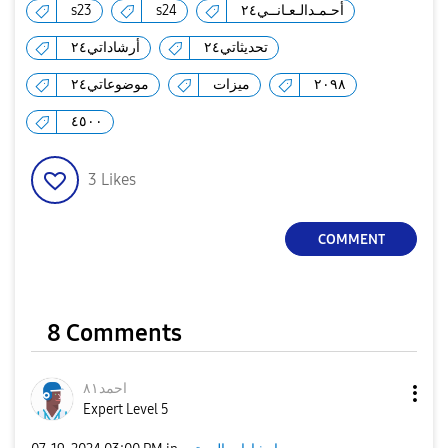
أحـمـدالـعـانــي٢٤
s24
s23
تحديثاتي٢٤
أرشاداتي٢٤
٢٠٩٨
ميزات
موضوعاتي٢٤
٤٥٠٠
3
Likes
COMMENT
8 Comments
احمد٨١
Expert Level 5