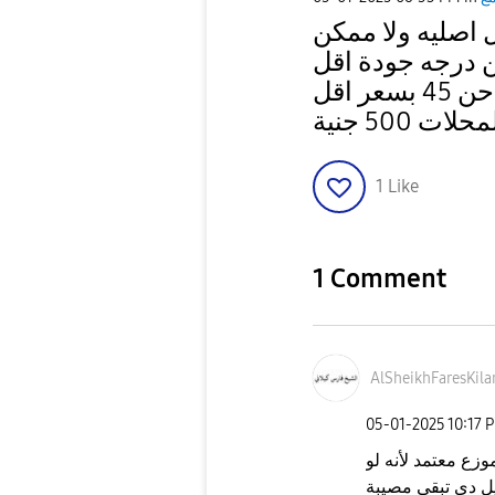
ل اصليه ولا ممكن
 درجه جودة اقل
لان الفترة دى سامسونج منزلة شواحن 45 بسعر اقل
1
Like
1 Comment
AlSheikhFaresKi
la
‎05-01-2025
10:17 
وزع معتمد لأنه لو
يل دي تبقى مصيبة