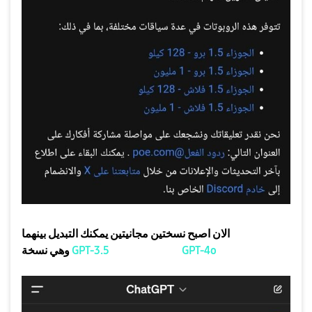
الان اصبح نسختين مجانيتين يمكنك التبديل بينهما
الجديد
GPT-4o
و نسخة
القديمة
GPT-3.5
وهي نسخة