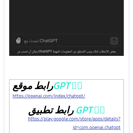
👇🏻
GPT
رابط موقع
https://openai.com/index/chatgpt/
👇🏻
GPT
رابط تطبيق
https://play.google.com/store/apps/details?
id=com.openai.chatgpt