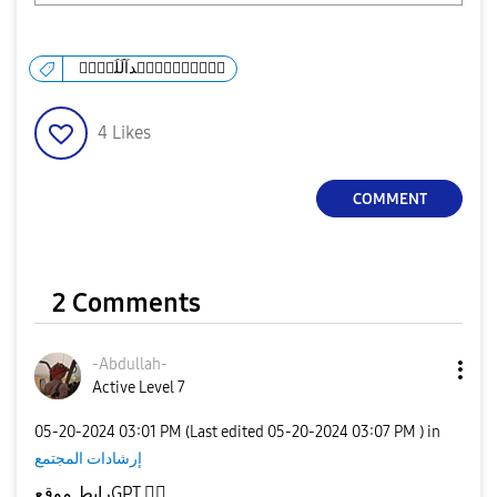
عۣۗـۙبۣۗـۙدآلَلَهۣۗہ
4
Likes
COMMENT
2 Comments
-Abdullah-
Active Level 7
‎05-20-2024
03:01 PM
(Last edited
‎05-20-2024
03:07 PM
) in
إرشادات المجتمع
👇🏻
رابط موقعGPT